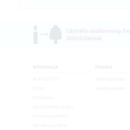
Uždekite skaitmeninę žva
Skaityti daugiau
Informacija
Paieška
Apie CEMETY
Velionių paieška
D.U.K.
Kapinių paieška
Straipsniai
Savivaldybių sąrašas
Privatumo politika
Mokėjimų politika