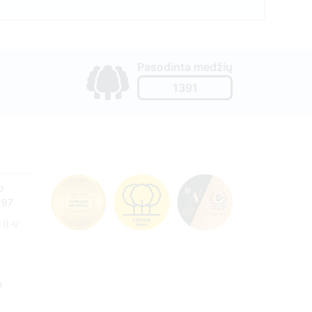
Pasodinta medžių
1391
o
197
(I-V
e