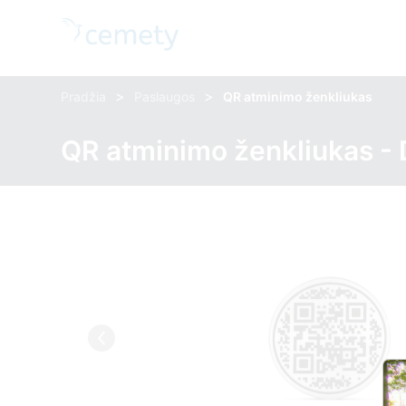
>
>
Pradžia
Paslaugos
QR atminimo ženkliukas
QR atminimo ženkliukas -