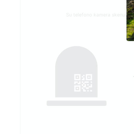
Su telefono kamera skenuokite