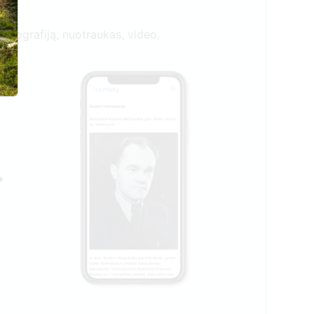
biografiją, nuotraukas, video.