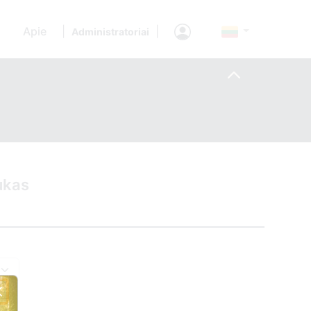
Apie
|
|
Administratoriai
ukas