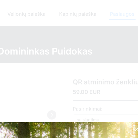
Velionių paieška
Kapinių paieška
Paslaugos
 Domininkas Puidokas
QR atminimo ženkli
59.00 EUR
Pasirinkimai: