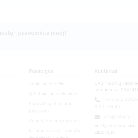
kutę - pasodinkite medį!
Paslaugos
Kontaktai
UAB "Kapinių valdym
Atminimo medelis
sprendimai", 304241
QR atminimo ženkliukas
+370 612 08926 
Kapaviečių priežiūros
8:00 - 16:45)
paslaugos
info@cemety.lt
Cemety dovanų kuponas
Veiklą vykdome visoj
Išskirtinės urnos – ramybės
Lietuvoje!
simbolis išsiskyrimo