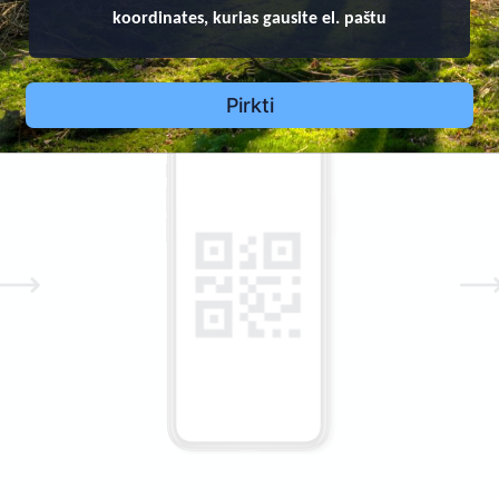
koordinates, kurias gausite el. paštu
 QR kodą ant paminklo ir matykite informaciją apie velionį: 
Pirkti