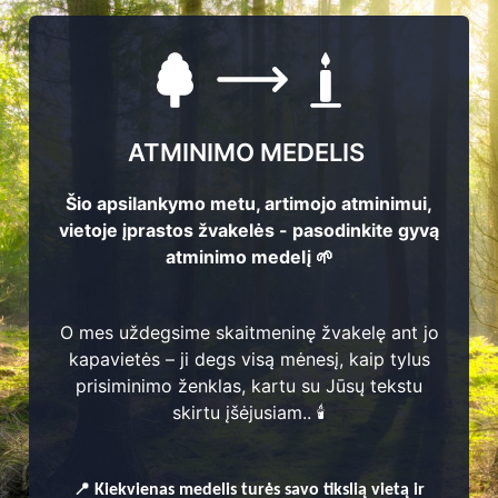
QR atminimo ženkliukas – t
prisimename. Ant nerūdija
atveria atminimo puslapį,
gyvenimo istorija, prisimini
ATMINIMO MEDELIS
atminimo forma, leidžianti
perduoti jas ateities kartom
Šio apsilankymo metu, artimojo atminimui,
vietoje įprastos žvakelės - pasodinkite gyvą
atminimo medelį 🌱
O mes uždegsime skaitmeninę žvakelę ant jo
kapavietės – ji degs visą mėnesį, kaip tylus
prisiminimo ženklas, kartu su Jūsų tekstu
skirtu įšėjusiam.. 🕯️
Kaip tai veikia?
📍
Video kaip veikia QR kodas
Kiekvienas
medelis turės savo tikslią vietą ir