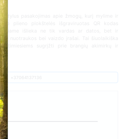
ai tylus pasakojimas apie žmogų, kurį mylime ir
nčio plieno plokštelės išgraviruotas QR kodas
 kuriame išlieka ne tik vardas ar datos, bet ir
mai, nuotraukos bei vaizdo įrašai. Tai šiuolaikiška
 artimiesiems sugrįžti prie brangių akimirkų ir
s.
+37064137136