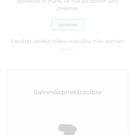
sazinieties ar mums, un mēs palīdzēsim jums
izvēlēties.
Sazināties
Kapsētas labiekārtošanu nodrošina mūsu partneri
pamenu.lt
Galvenās priekšrocības