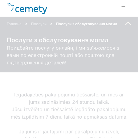
>
>
Головна
Послуги
Послуги з обслуговування могил
Послуги з обслуговування могил
Придбайте послугу онлайн, і ми зв'яжемося з
вами по електронній пошті або поштою для
підтвердження деталей!
Iegādājieties pakalpojumu tiešsaistē, un mēs ar
jums sazināsimies 24 stundu laikā.
Jūsu izvēlēto un tiešsaistē iegādāto pakalpojumu
mēs izpildīsim 7 dienu laikā no apmaksas datuma.
Ja jums ir jautājumi par pakalpojumu izvēli,