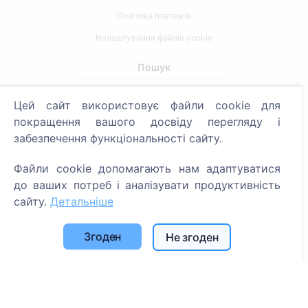
Політика платежів
Налаштування файлів cookie
Пошук
Пошук померлих
Цей сайт використовує файли cookie для
Пошук кладовищ
покращення вашого досвіду перегляду і
забезпечення функціональності сайту.
Послуги
Файли cookie допомагають нам адаптуватися
Контакти
до ваших потреб і аналізувати продуктивність
сайту.
Детальніше
UAB "Kapinių valdymo sprendimai", 304241197
+370 612 08926 (I-V 8:00 - 16:45)
Згоден
Не згоден
info@cemety.lt
Ми працюємо по всій країні!