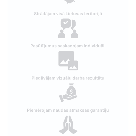
Strādājam visā Lietuvas teritorijā
Pasūtījumus saskaņojam individuāli
Piedāvājam vizuālu darba rezultātu
Piemērojam naudas atmaksas garantiju