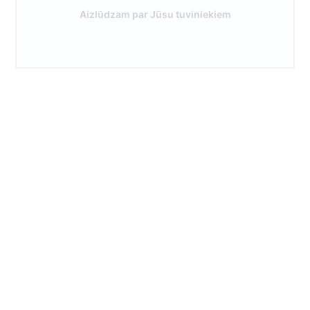
Aizlūdzam par Jūsu tuviniekiem