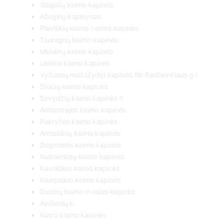
Gaigalių kaimo kapinės
Ažugirių kapinynas
Plaviškių kaimo I-osios kapinės
Tauragnų kaimo kapinės
Mirkėnų kaimo kapinės
Linskio kaimo kapinės
Vyžuonų mstl.(žydų) kapinės (Br.Radzevičiaus g.)
Stučių kaimo kapinės
Sirvydžių kaimo kapinės II
Antandrajos kaimo kapinės
Pakryžės kaimo kapinės
Armališkių kaimo kapinės
Degsnelės kaimo kapinės
Kušnieriūnų kaimo kapinės
Kavoliškio kaimo kapinės
Kruopiškio kaimo kapinės
Duobių kaimo II-osios kapinės
Avižienių k.
Kustų kaimo kapinės