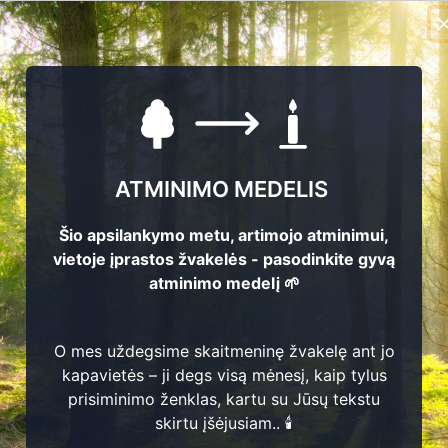
ATMINIMO MEDELIS
Šio apsilankymo metu, artimojo atminimui,
vietoje įprastos žvakelės - pasodinkite gyvą
atminimo medelį 🌱
O mes uždegsime skaitmeninę žvakelę ant jo
kapavietės – ji degs visą mėnesį, kaip tylus
prisiminimo ženklas, kartu su Jūsų tekstu
skirtu įšėjusiam.. 🕯️