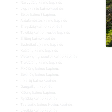
Narvydžių kaimo kapinės
Liepakalnio kaimo kapinės
Sėlos kaimo I kapinės
Antalamėstės kaimo kapinės
Sirvydžių kaimo kapinės I
Toleikių kaimo II-osios kapinės
Biliūnų kaimo kapinės
Budreikėlių kaimo kapinės
Kačiūnų kaimo kapinės
Vieteikių (Ignapolio) kaimo kapinės
Traidžiūnų kaimo kapinės
Pikčiūnų kaimo kapinės
Bėkinčių kaimo kapinės
Inkartų kaimo kapinės
Daugailių II kapinės
Kišunų kaimo kapinės
Ryliškių kaimo kapinės
Taurapilio kaimo I-osios kapinės
Liveikių kaimo kapinės