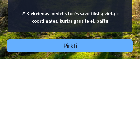
📍
Kiekvienas
medelis turės savo tikslią vietą ir
koordinates, kurias gausite el. paštu
Pirkti