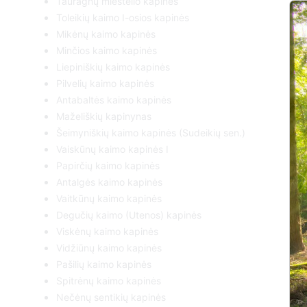
Tauragnų miestelio kapinės
Toleikių kaimo I-osios kapinės
Mikėnų kaimo kapinės
Minčios kaimo kapinės
Liepiniškių kaimo kapinės
Pilvelių kaimo kapinės
Antabaltės kaimo kapinės
Maželiškių kapinynas
Šeimyniškių kaimo kapinės (Sudeikių sen.)
Vaiskūnų kaimo kapinės I
Papirčių kaimo kapinės
Antalgės kaimo kapinės
Vaitkūnų kaimo kapinės
Degučių kaimo (Utenos) kapinės
Viskėnų kaimo kapinės
Vidžiūnų kaimo kapinės
Pašilių kaimo kapinės
Spitrėnų kaimo kapinės
Nečėnų sentikių kapinės