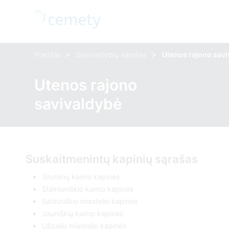
>
>
Pradžia
Savivaldybių sąrašas
Utenos rajono sav
Utenos rajono
savivaldybė
Suskaitmenintų kapinių sąrašas
Sirutėnų kaimo kapinės
Stalnioniškio kaimo kapinės
Saldutiškio miestelio kapinės
Jauniškių kaimo kapinės
Užpalių miestelio kapinės