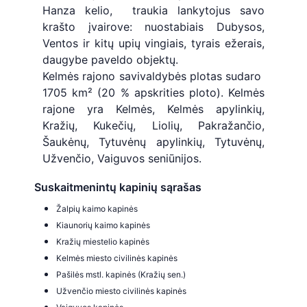
Hanza kelio, traukia lankytojus savo
krašto įvairove: nuostabiais Dubysos,
Ventos ir kitų upių vingiais, tyrais ežerais,
daugybe paveldo objektų.
Kelmės rajono savivaldybės plotas sudaro
1705 km² (20 % apskrities ploto). Kelmės
rajone yra Kelmės, Kelmės apylinkių,
Kražių, Kukečių, Liolių, Pakražančio,
Šaukėnų, Tytuvėnų apylinkių, Tytuvėnų,
Užvenčio, Vaiguvos seniūnijos.
Suskaitmenintų kapinių sąrašas
Žalpių kaimo kapinės
Kiaunorių kaimo kapinės
Kražių miestelio kapinės
Kelmės miesto civilinės kapinės
Pašilės mstl. kapinės (Kražių sen.)
Užvenčio miesto civilinės kapinės