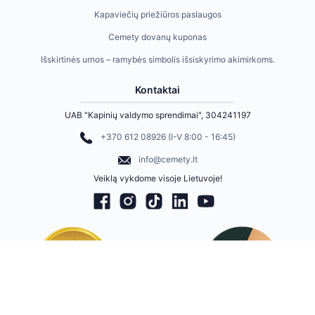
Kapaviečių priežiūros paslaugos
Cemety dovanų kuponas
Išskirtinės urnos – ramybės simbolis išsiskyrimo akimirkoms.
Kontaktai
UAB "Kapinių valdymo sprendimai", 304241197
+370 612 08926 (I-V 8:00 - 16:45)
info@cemety.lt
Veiklą vykdome visoje Lietuvoje!