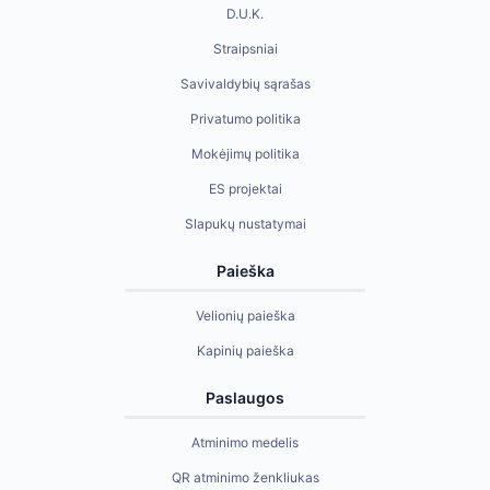
D.U.K.
Straipsniai
Savivaldybių sąrašas
Privatumo politika
Mokėjimų politika
ES projektai
Slapukų nustatymai
Paieška
Velionių paieška
Kapinių paieška
Paslaugos
Atminimo medelis
QR atminimo ženkliukas