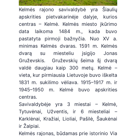
Kelmės rajono savivaldybė yra Šiaulių
apskrities pietvakarinėje dalyje, kurios
centras – Kelmė. Kelmės miesto įkūrimo
data laikoma 1484 m., kada buvo
pastatyta pirmoji bažnyčia. Nuo XV a.
minimas Kelmės dvaras. 1591 m. Kelmės
dvarą su miesteliu įsigijo Jonas
Gruževskis. Gruževskių šeima šį dvarą
valdė daugiau kaip 300 metų. Kelmė –
vieta, kur pirmiausia Lietuvoje buvo iškelta
1831 m. sukilimo vėliava. 1915–1917 m. ir
1945–1950 m. Kelmė buvo apskrities
centras.
Savivaldybėje yra 3 miestai – Kelmė,
Tytuvėnai, Užventis, ir 6 miesteliai –
Karklėnai, Kražiai, Lioliai, Pašilė, Šaukėnai
ir Žalpiai.
Kelmės rajonas, būdamas prie istorinio Via