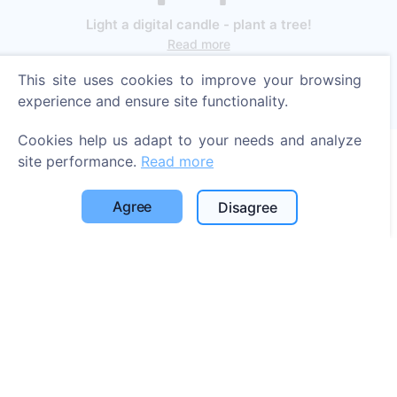
Light a digital candle - plant a tree!
Read more
This site uses cookies to improve your browsing
Trees planted
experience and ensure site functionality.
1390
Cookies help us adapt to your needs and analyze
site performance.
Read more
Information
Agree
Disagree
About CEMETY
Frequently asked questions
Blog
List of municipalities and users
Privacy Policy
Payments Policy
Cookie settings