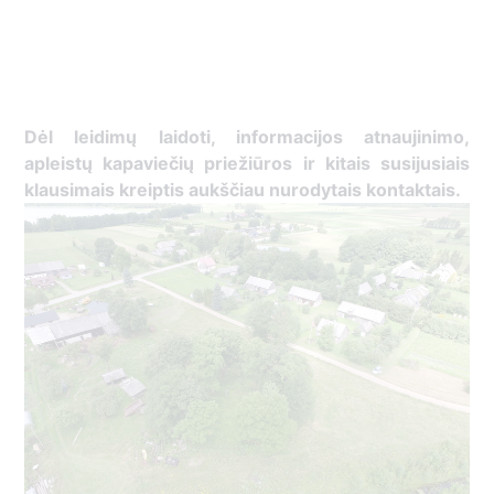
Dėl leidimų laidoti, ​informacijos atnaujinimo,
apleistų kapaviečių priežiūros ir kitais susijusiais
klausimais kreiptis ​aukščiau nurodytais kontaktais.