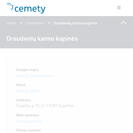
>
>
Home
Cemeteries
Draudenių kaimo kapinės
Draudenių kaimo kapinės
Google maps
View on Google Maps
Waze
View on Waze
Address
Žygaičių g. 27, LT-73282 Žygaičiai
Web address
www.taurage.lt
Phone number