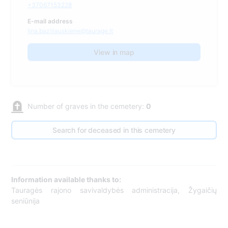
+37067153228
E-mail address
lina.baziliauskiene@taurage.lt
View in map
Number of graves in the cemetery:
0
Search for deceased in this cemetery
Information available thanks to:
Tauragės rajono savivaldybės administracija, Žygaičių
seniūnija