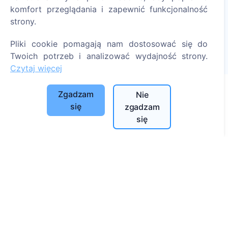
komfort przeglądania i zapewnić funkcjonalność
Zapal cyfrową świecę - posadź drzewo!
strony.
Czytaj więcej
Pliki cookie pomagają nam dostosować się do
Posadzone drzewa
Twoich potrzeb i analizować wydajność strony.
1389
Czytaj więcej
Zgadzam
Nie
się
zgadzam
Informacje
się
O CEMETY
Najczęściej zadawane pytania
Blog
Lista gmin i użytkowników
Polityka prywatności
Polityka płatności
Ustawienia plików cookie