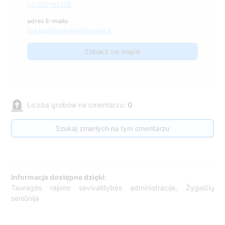
+37067153228
adres E-mailu
lina.baziliauskiene@taurage.lt
Zobacz na mapie
Liczba grobów na cmentarzu:
0
Szukaj zmarłych na tym cmentarzu
Informacje dostępne dzięki:
Tauragės rajono savivaldybės administracija, Žygaičių
seniūnija