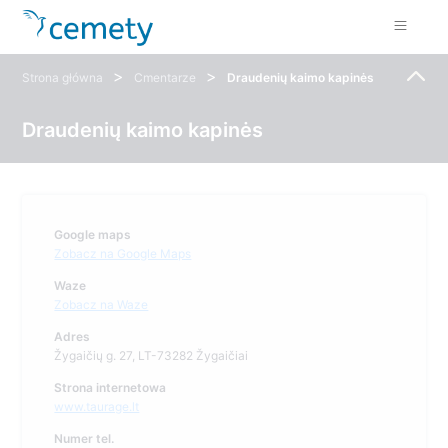
>
>
Strona główna
Cmentarze
Draudenių kaimo kapinės
Draudenių kaimo kapinės
Google maps
Zobacz na Google Maps
Waze
Zobacz na Waze
Adres
Žygaičių g. 27, LT-73282 Žygaičiai
Strona internetowa
www.taurage.lt
Numer tel.