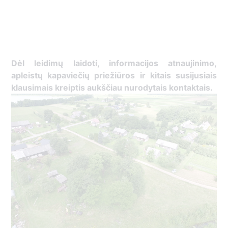
Dėl leidimų laidoti, ​informacijos atnaujinimo,
apleistų kapaviečių priežiūros ir kitais susijusiais
klausimais kreiptis ​aukščiau nurodytais kontaktais.