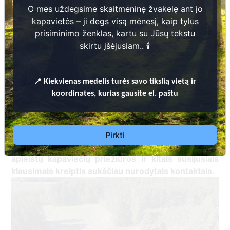
O mes uždegsime skaitmeninę žvakelę ant jo
kapavietės – ji degs visą mėnesį, kaip tylus
prisiminimo ženklas, kartu su Jūsų tekstu
skirtu įšėjusiam.. 🕯️
LAIDOJIMO, LEIDIMO LAIDOTI IŠDAVIMO, KAPINIŲ PRIEŽIŪROS IR
📍
Kiekvienas
medelis turės savo tikslią vietą ir
LANKYMO, KAPAVIEČIŲ PRIPAŽINIMO NEPRIŽIŪRIMOMIS IR
koordinates, kurias gausite el. paštu
KAPAVIEČIŲ (KAPŲ) IDENTIFIKAVIMO ŠALČININKŲ RAJONO
SAVIVALDYBĖS TERITORIJOJE TVARKOS APRAŠAS
Pirkti
Dėl leidimų
laidoti, ​informacijos atnaujinimo,
apleistų kapaviečių priežiūros ir kitais susijusiais
klausimais kreiptis ​aukščiau nurodytais kontaktais.