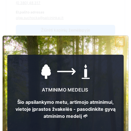
(0 380) 48 317
El.pašto adresas
olga.suchocka@salcininkai.lt
Žiūrėti kapinių žemėlapyje
Šiose kapinėse suskaitmeninta kapų:
686
Ieškoti šiose kapinėse palaidotų asmenų
ATMINIMO MEDELIS
Šio apsilankymo metu, artimojo atminimui,
Informacija prieinama per:
vietoje įprastos žvakelės - pasodinkite gyvą
Šalčininkų rajono savivaldybės administracija, Kalesninkų
seniūnija
atminimo medelį 🌱