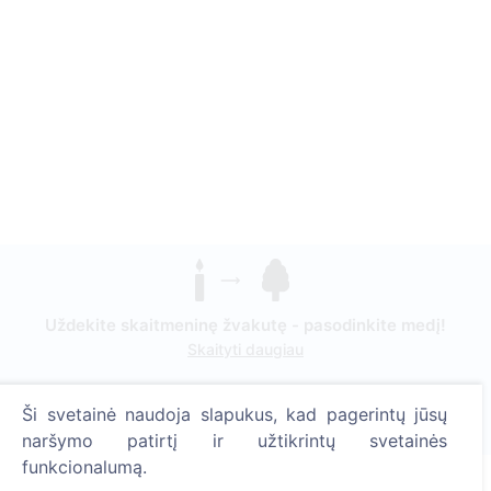
Uždekite skaitmeninę žvakutę - pasodinkite medį!
Skaityti daugiau
Pasodinta medžių
Ši svetainė naudoja slapukus, kad pagerintų jūsų
1393
naršymo patirtį ir užtikrintų svetainės
funkcionalumą.