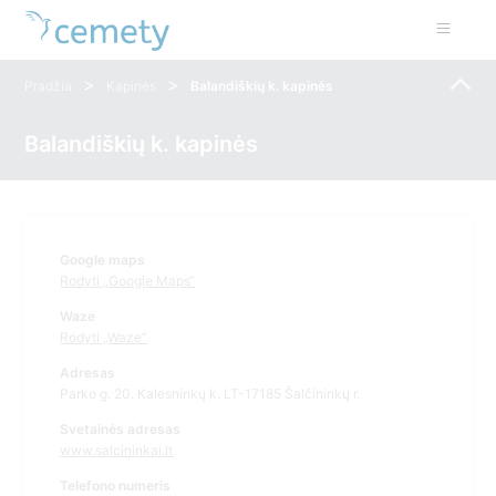
>
>
Pradžia
Kapinės
Balandiškių k. kapinės
Balandiškių k. kapinės
Google maps
Rodyti „Google Maps“
Waze
Rodyti „Waze“
Adresas
Parko g. 20. Kalesninkų k. LT-17185 Šalčininkų r.
Svetainės adresas
www.salcininkai.lt
Telefono numeris