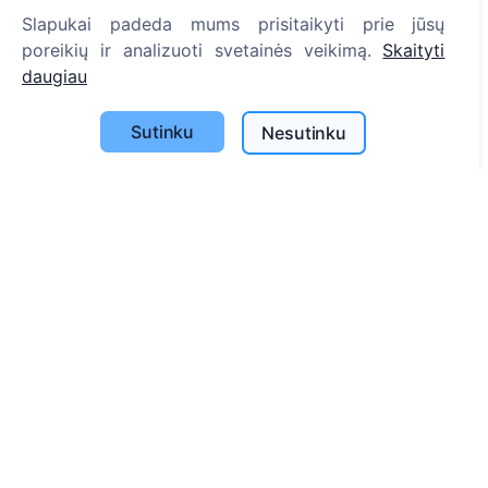
Slapukai padeda mums prisitaikyti prie jūsų
Informacija
poreikių ir analizuoti svetainės veikimą.
Skaityti
daugiau
Apie CEMETY
D.U.K.
Sutinku
Nesutinku
Straipsniai
Savivaldybių sąrašas
Privatumo politika
Mokėjimų politika
ES projektai
Slapukų nustatymai
Paieška
Velionių paieška
Kapinių paieška