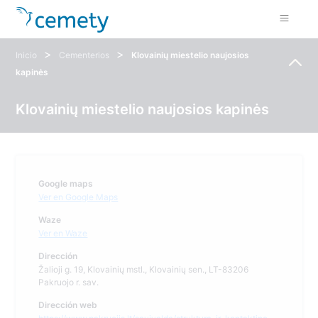
>
>
Inicio
Cementerios
Klovainių miestelio naujosios
kapinės
Klovainių miestelio naujosios kapinės
Google maps
Ver en Google Maps
Waze
Ver en Waze
Dirección
Žalioji g. 19, Klovainių mstl., Klovainių sen., LT-83206
Pakruojo r. sav.
Dirección web