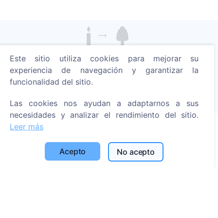
Enciende una vela digital - planta un árbol!
Este sitio utiliza cookies para mejorar su
Leer más
experiencia de navegación y garantizar la
funcionalidad del sitio.
Árboles plantados
1391
Las cookies nos ayudan a adaptarnos a sus
necesidades y analizar el rendimiento del sitio.
Leer más
Información
Acepto
No acepto
Acerca de CEMETY
Preguntas frecuentes
Blog
Lista de municipios y usuarios