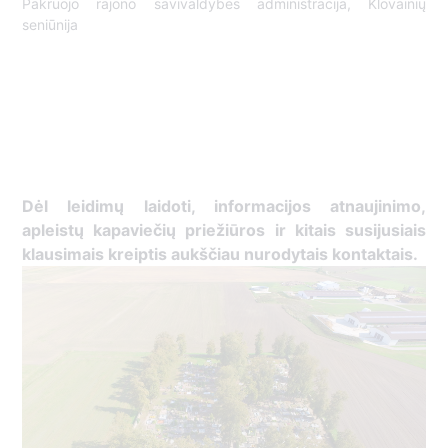
Pakruojo rajono savivaldybės administracija, Klovainių
seniūnija
Dėl leidimų laidoti, ​informacijos atnaujinimo,
apleistų kapaviečių priežiūros ir kitais susijusiais
klausimais kreiptis ​aukščiau nurodytais kontaktais.