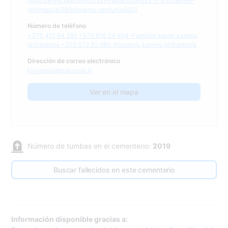
https://www.pakruojis.lt/savivalda/struktura-ir-kontaktine-
informacija/59/klovainiu-seniunija/d31
Número de teléfono
+370 421 64 285 +370 616 34 934-Pamūšio kaimo kapinių
prižiūrėtoja +370 672 32 980-Klovainių kapinių prižiūrėtoja
Dirección de correo electrónico
klovainiai@pakruojis.lt
Ver en el mapa
Número de tumbas en el cementerio:
2019
Buscar fallecidos en este cementerio
Información disponible gracias a: