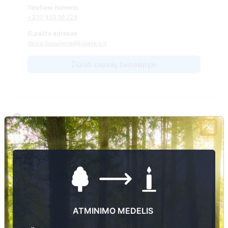
Telefono numeris
+370 459 56 224
El.pašto adresas
daiva.bubuliene@kupiskis.lt
Žiūrėti kapinių žemėlapyje
Šiose kapinėse suskaitmeninta kapų:
0
Ieškoti šiose kapinėse palaidotų asmenų
Informacija prieinama per:
Kupiškio rajono savivaldybės administracija Noriūnų seniūnija
ATMINIMO MEDELIS