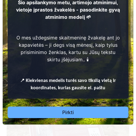
Šio apsilankymo metu, artimojo atminimui,
vietoje įprastos žvakelės - pasodinkite gyvą
atminimo medelį 🌱
O mes uždegsime skaitmeninę žvakelę ant jo
kapavietės – ji degs visą mėnesį, kaip tylus
prisiminimo ženklas, kartu su Jūsų tekstu
KUPIŠKIO RAJONO SAVIVALDYBĖS KAPINIŲ TVARKYMO TAISYKLĖS
skirtu įšėjusiam.. 🕯️
Dėl leidimų laidoti, ​informacijos atnaujinimo,
apleistų kapaviečių priežiūros ir kitais susijusiais
📍
Kiekvienas
medelis turės savo tikslią vietą ir
klausimais kreiptis ​aukščiau nurodytais kontaktais.
koordinates, kurias gausite el. paštu
Pirkti