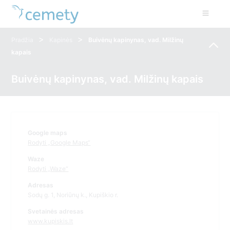
>
>
Pradžia
Kapinės
Buivėnų kapinynas, vad. Milžinų
kapais
Buivėnų kapinynas, vad. Milžinų kapais
Google maps
Rodyti „Google Maps“
Waze
Rodyti „Waze“
Adresas
Sodų g. 1, Noriūnų k., Kupiškio r.
Svetainės adresas
www.kupiskis.lt