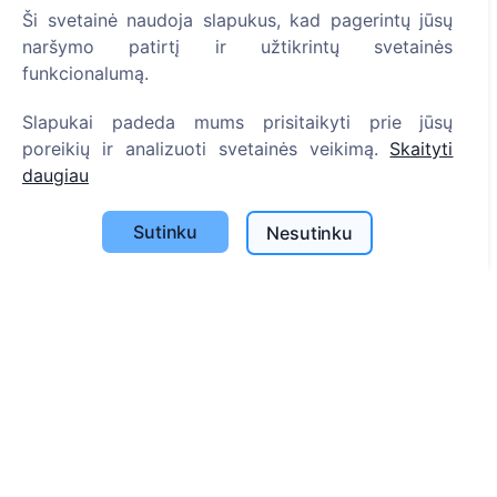
Ši svetainė naudoja slapukus, kad pagerintų jūsų
Informacija
naršymo patirtį ir užtikrintų svetainės
funkcionalumą.
Apie CEMETY
D.U.K.
Slapukai padeda mums prisitaikyti prie jūsų
poreikių ir analizuoti svetainės veikimą.
Skaityti
Straipsniai
daugiau
Savivaldybių sąrašas
Privatumo politika
Sutinku
Nesutinku
Mokėjimų politika
ES projektai
Slapukų nustatymai
Paieška
Velionių paieška
Kapinių paieška