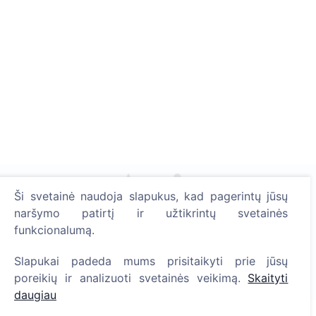
Ši svetainė naudoja slapukus, kad pagerintų jūsų
naršymo patirtį ir užtikrintų svetainės
Uždekite skaitmeninę žvakutę - pasodinkite medį!
funkcionalumą.
Skaityti daugiau
Pasodinta medžių
Slapukai padeda mums prisitaikyti prie jūsų
poreikių ir analizuoti svetainės veikimą.
Skaityti
1393
daugiau