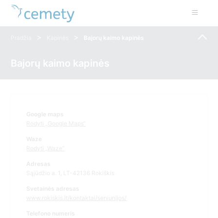
>
>
Pradžia
Kapinės
Bajorų kaimo kapinės
Bajorų kaimo kapinės
Google maps
Rodyti „Google Maps“
Waze
Rodyti „Waze“
Adresas
Sąjūdžio a. 1, LT-42136 Rokiškis
Svetainės adresas
www.rokiskis.lt/kontaktai/seniunijos/
Telefono numeris