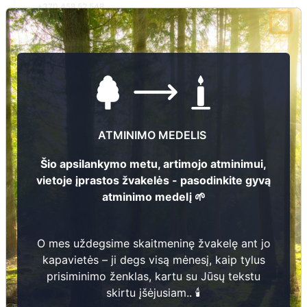
+370 458 52 548
El.pašto adresas
d.januliene@rokiskis.lt
Žiūrėti kapinių žemėlapyje
ATMINIMO MEDELIS
Šiose kapinėse suskaitmeninta kapų:
0
Šio apsilankymo metu, artimojo atminimui,
Ieškoti šiose kapinėse palaidotų asmenų
vietoje įprastos žvakelės - pasodinkite gyvą
atminimo medelį 🌱
Informacija prieinama per:
O mes uždegsime skaitmeninę žvakelę ant jo
Rokiškio rajono savivaldybės administracija, Rokiškio
kapavietės – ji degs visą mėnesį, kaip tylus
kaimiškoji seniūnija
prisiminimo ženklas, kartu su Jūsų tekstu
skirtu įšėjusiam.. 🕯️