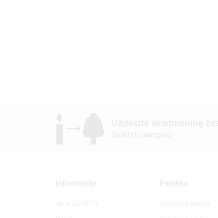
Uždekite skaitmeninę žva
Skaityti daugiau
Informacija
Paieška
Apie CEMETY
Velionių paieška