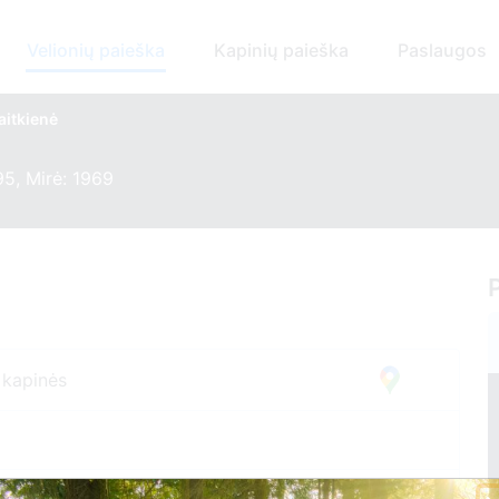
Velionių paieška
Kapinių paieška
Paslaugos
aitkienė
5, Mirė: 1969
 kapinės