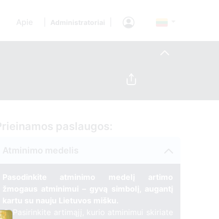
Apie
|
|
Administratoriai
Prieinamos paslaugos:
Atminimo medelis
Pasodinkite atminimo medelį artimo
žmogaus atminimui – gyvą simbolį, augantį
kartu su nauju Lietuvos mišku.
🌳 Pasirinkite artimąjį, kurio atminimui skiriate