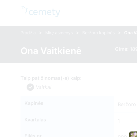
>
>
>
Pradžia
Mirę asmenys
Beržoro kapinės
Ona V
Ona Vaitkienė
Gimė: 189
Taip pat žinomas(-a) kaip:
Vaitkai
Kapinės
Beržoro
Kvartalas
1
Eilės nr.