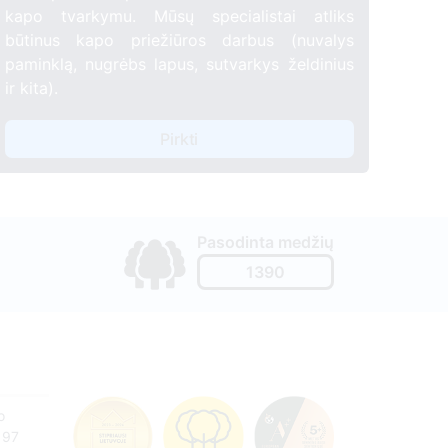
kapo tvarkymu. Mūsų specialistai atliks
būtinus kapo priežiūros darbus (nuvalys
paminklą, nugrėbs lapus, sutvarkys želdinius
ir kita).
Pirkti
Pasodinta medžių
1390
o
197