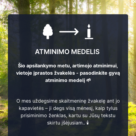
ATMINIMO MEDELIS
Šio apsilankymo metu, artimojo atminimui,
vietoje įprastos žvakelės - pasodinkite gyvą
atminimo medelį 🌱
2
356
1
366
O mes uždegsime skaitmeninę žvakelę ant jo
1
2
kapavietės – ji degs visą mėnesį, kaip tylus
as
prisiminimo ženklas, kartu su Jūsų tekstu
357
Jonas Mončys
skirtu įšėjusiam.. 🕯️
1
2
0
1
9
0
8
-
1
9
5