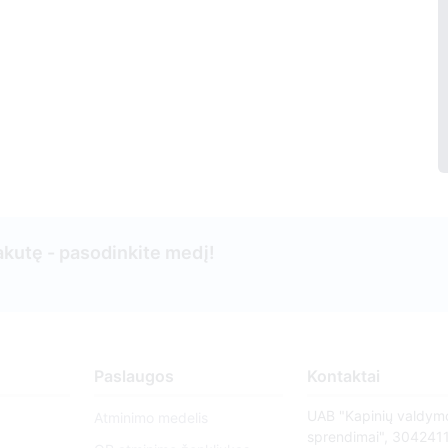
kutę - pasodinkite medį!
Paslaugos
Kontaktai
UAB "Kapinių valdym
Atminimo medelis
sprendimai", 304241