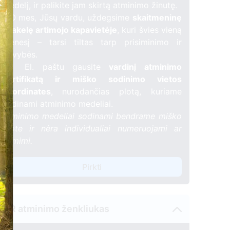
medelį, ir palikite jam skirtą atminimo žinutę.
🕯️ O mes, Jūsų vardu, uždegsime
skaitmeninę
žvakelę artimojo kapavietėje
, kuri švies vieną
mėnesį – tarsi tiltas tarp prisiminimo ir
gyvybės.
📍 El. paštu gausite
vardinį atminimo
sertifikatą ir miško sodinimo vietos
koordinates
, nurodančias plotą, kuriame
sodinami atminimo medeliai.
Atminimo medeliai sodinami bendrame miško
plote ir nėra individualiai numeruojami ar
žymimi.
Pirkti
3
QR atminimo ženkliukas