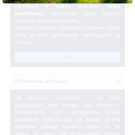
sertifikatą ir miško sodinimo vietos
koordinates
, nurodančias plotą, kuriame
sodinami atminimo medeliai.
Atminimo medeliai sodinami bendrame miško
plote ir nėra individualiai numeruojami ar
žymimi.
Pirkti
QR atminimo ženkliukas
QR atminimo ženkliukas – tai tylus
pasakojimas apie žmogų, kurį mylime ir
prisimename. Ant nerūdijančio plieno
plokštelės išgraviruotas QR kodas atveria
atminimo puslapį, kuriame išlieka ne tik
vardas ar datos, bet ir gyvenimo istorija,