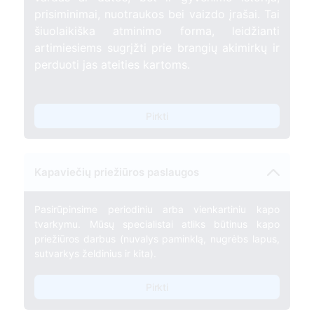
prisiminimai, nuotraukos bei vaizdo įrašai. Tai
šiuolaikiška atminimo forma, leidžianti
artimiesiems sugrįžti prie brangių akimirkų ir
perduoti jas ateities kartoms.
Pirkti
Kapaviečių priežiūros paslaugos
Pasirūpinsime periodiniu arba vienkartiniu kapo
tvarkymu. Mūsų specialistai atliks būtinus kapo
priežiūros darbus (nuvalys paminklą, nugrėbs lapus,
sutvarkys želdinius ir kita).
Pirkti