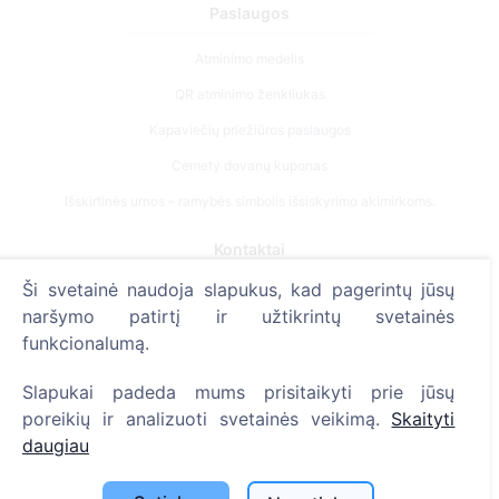
Paslaugos
Atminimo medelis
QR atminimo ženkliukas
Kapaviečių priežiūros paslaugos
Cemety dovanų kuponas
Išskirtinės urnos – ramybės simbolis išsiskyrimo akimirkoms.
Kontaktai
Ši svetainė naudoja slapukus, kad pagerintų jūsų
UAB "Kapinių valdymo sprendimai", 304241197
naršymo patirtį ir užtikrintų svetainės
+370 612 08926 (I-V 8:00 - 16:45)
funkcionalumą.
info@cemety.lt
Slapukai padeda mums prisitaikyti prie jūsų
Veiklą vykdome visoje Lietuvoje!
poreikių ir analizuoti svetainės veikimą.
Skaityti
daugiau