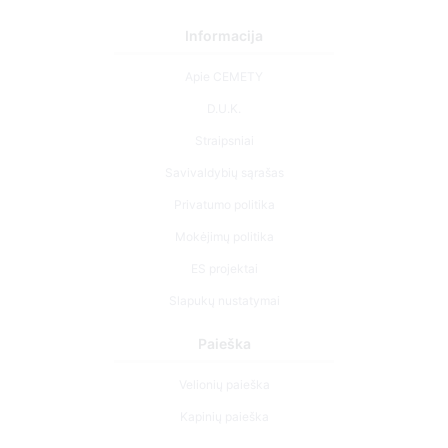
Informacija
Apie CEMETY
D.U.K.
Straipsniai
Savivaldybių sąrašas
Privatumo politika
Mokėjimų politika
ES projektai
Slapukų nustatymai
Paieška
Velionių paieška
Kapinių paieška