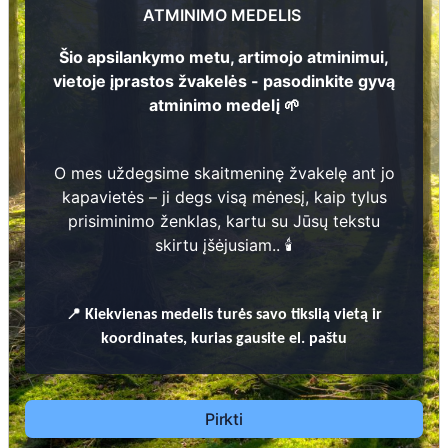
202
ATMINIMO MEDELIS
Šio apsilankymo metu, artimojo atminimui,
vietoje įprastos žvakelės - pasodinkite gyvą
atminimo medelį 🌱
Prieinamos paslaugos:
206
1
O mes uždegsime skaitmeninę žvakelę ant jo
Atminimo medelis
kapavietės – ji degs visą mėnesį, kaip tylus
prisiminimo ženklas, kartu su Jūsų tekstu
Pasodinkite atminimo medelį artimo
skirtu įšėjusiam.. 🕯️
žmogaus atminimui – gyvą simbolį, augantį
kartu su nauju Lietuvos mišku.
🌳 Pasirinkite artimąjį, kurio atminimui skiriate
📍
Kiekvienas
medelis turės savo tikslią vietą ir
medelį, ir palikite jam skirtą atminimo žinutę.
koordinates, kurias gausite el. paštu
🕯️ O mes, Jūsų vardu, uždegsime
skaitmeninę
žvakelę artimojo kapavietėje
, kuri švies vieną
mėnesį – tarsi tiltas tarp prisiminimo ir
Pirkti
gyvybės.
📍 El. paštu gausite
vardinį atminimo