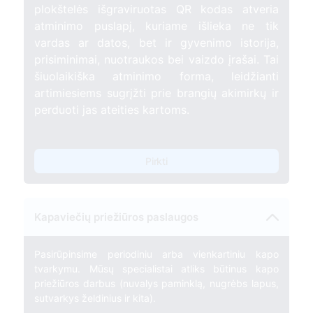
plokštelės išgraviruotas QR kodas atveria
atminimo puslapį, kuriame išlieka ne tik
vardas ar datos, bet ir gyvenimo istorija,
prisiminimai, nuotraukos bei vaizdo įrašai. Tai
šiuolaikiška atminimo forma, leidžianti
artimiesiems sugrįžti prie brangių akimirkų ir
perduoti jas ateities kartoms.
Pirkti
Kapaviečių priežiūros paslaugos
Pasirūpinsime periodiniu arba vienkartiniu kapo
tvarkymu. Mūsų specialistai atliks būtinus kapo
priežiūros darbus (nuvalys paminklą, nugrėbs lapus,
sutvarkys želdinius ir kita).