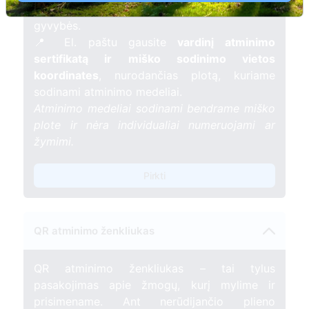
mėnesį – tarsi tiltas tarp prisiminimo ir
gyvybės.
📍 El. paštu gausite
vardinį atminimo
sertifikatą ir miško sodinimo vietos
koordinates
, nurodančias plotą, kuriame
sodinami atminimo medeliai.
Atminimo medeliai sodinami bendrame miško
plote ir nėra individualiai numeruojami ar
žymimi.
Pirkti
QR atminimo ženkliukas
QR atminimo ženkliukas – tai tylus
pasakojimas apie žmogų, kurį mylime ir
prisimename. Ant nerūdijančio plieno