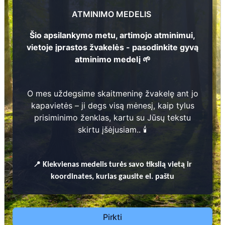
1917 - 2010
ATMINIMO MEDELIS
Leokadija Katkienė
1
1923 - 1998
Šio apsilankymo metu, artimojo atminimui,
116
3
Vincas Jašmontas
78
vietoje įprastos žvakelės - pasodinkite gyvą
? - ?
1
atminimo medelį 🌱
Vaclovas Katkus
2
1954 - 1998
...
O mes uždegsime skaitmeninę žvakelę ant jo
Prieinamos paslaugos:
kapavietės – ji degs visą mėnesį, kaip tylus
79
prisiminimo ženklas, kartu su Jūsų tekstu
Atminimo medelis
skirtu įšėjusiam.. 🕯️
Pasodinkite atminimo medelį artimo
žmogaus atminimui – gyvą simbolį, augantį
📍
Kiekvienas
medelis turės savo tikslią vietą ir
kartu su nauju Lietuvos mišku.
koordinates, kurias gausite el. paštu
🌳 Pasirinkite artimąjį, kurio atminimui skiriate
medelį, ir palikite jam skirtą atminimo žinutę.
🕯️ O mes, Jūsų vardu, uždegsime
skaitmeninę
Pirkti
žvakelę artimojo kapavietėje
, kuri švies vieną