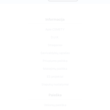
Informacija
Apie CEMETY
D.U.K.
Straipsniai
Savivaldybių sąrašas
Privatumo politika
Mokėjimų politika
ES projektai
Slapukų nustatymai
Paieška
Velionių paieška