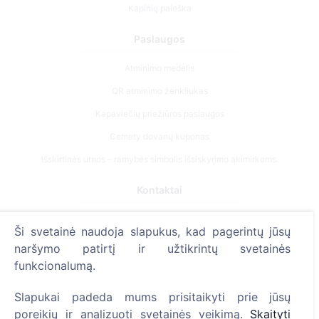
Kapinių paieška
Paslaugos
Atminimo medelis
QR atminimo ženkliukas
Kapaviečių priežiūros paslaugos
Cemety dovanų kuponas
Išskirtinės urnos – ramybės simbolis išsiskyrimo akimirkoms.
Kontaktai
UAB "Kapinių valdymo sprendimai", 304241197
Ši svetainė naudoja slapukus, kad pagerintų jūsų
+370 612 08926 (I-V 8:00 - 16:45)
naršymo patirtį ir užtikrintų svetainės
info@cemety.lt
funkcionalumą.
Veiklą vykdome visoje Lietuvoje!
Slapukai padeda mums prisitaikyti prie jūsų
poreikių ir analizuoti svetainės veikimą.
Skaityti