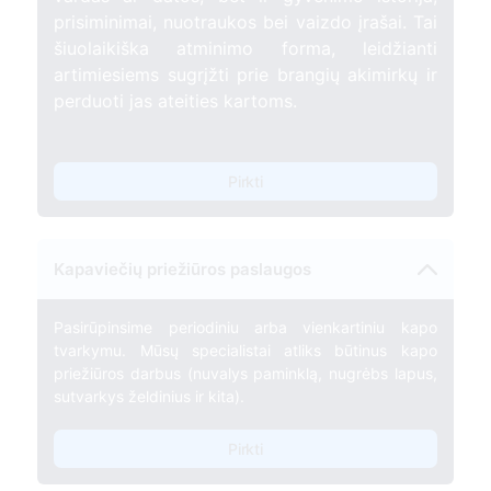
prisiminimai, nuotraukos bei vaizdo įrašai. Tai
šiuolaikiška atminimo forma, leidžianti
artimiesiems sugrįžti prie brangių akimirkų ir
perduoti jas ateities kartoms.
Pirkti
Kapaviečių priežiūros paslaugos
Pasirūpinsime periodiniu arba vienkartiniu kapo
tvarkymu. Mūsų specialistai atliks būtinus kapo
priežiūros darbus (nuvalys paminklą, nugrėbs lapus,
sutvarkys želdinius ir kita).
Pirkti