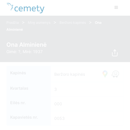
>
>
>
Pradžia
Mirę asmenys
Beržoro kapinės
Ona
Alminienė
Ona Alminienė
Gimė: ?, Mirė: 1937
Kapinės
Beržoro kapinės
Kvartalas
3
Eilės nr.
000
Kapavietės nr.
0053