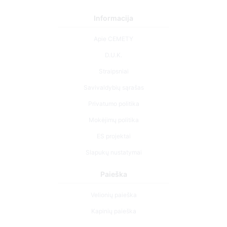
Informacija
Apie CEMETY
D.U.K.
Straipsniai
Savivaldybių sąrašas
Privatumo politika
Mokėjimų politika
ES projektai
Slapukų nustatymai
Paieška
Velionių paieška
Kapinių paieška