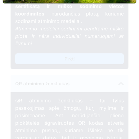
sertifikatą ir miško sodinimo vietos
koordinates
, nurodančias plotą, kuriame
sodinami atminimo medeliai.
Atminimo medeliai sodinami bendrame miško
plote ir nėra individualiai numeruojami ar
žymimi.
Pirkti
QR atminimo ženkliukas
QR atminimo ženkliukas – tai tylus
pasakojimas apie žmogų, kurį mylime ir
prisimename. Ant nerūdijančio plieno
plokštelės išgraviruotas QR kodas atveria
atminimo puslapį, kuriame išlieka ne tik
vardas ar datos, bet ir gyvenimo istorija,