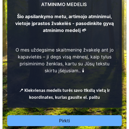
54
Juzefa Valančienė
Kazimieras Valančius
ATMINIMO MEDELIS
1
7
53
5
3
Šio apsilankymo metu, artimojo atminimui,
vietoje įprastos žvakelės - pasodinkite gyvą
1
8
8
9
-
1
9
6
atminimo medelį 🌱
1
8
8
7
-
1
9
3
1
Prieinamos paslaugos:
2
52
O mes uždegsime skaitmeninę žvakelę ant jo
Atminimo medelis
kapavietės – ji degs visą mėnesį, kaip tylus
2
prisiminimo ženklas, kartu su Jūsų tekstu
Pasodinkite atminimo medelį artimo
1
57
skirtu įšėjusiam.. 🕯️
žmogaus atminimui – gyvą simbolį, augantį
kartu su nauju Lietuvos mišku.
🌳 Pasirinkite artimąjį, kurio atminimui skiriate
📍
Kiekvienas
medelis turės savo tikslią vietą ir
medelį, ir palikite jam skirtą atminimo žinutę.
koordinates, kurias gausite el. paštu
🕯️ O mes, Jūsų vardu, uždegsime
skaitmeninę
žvakelę artimojo kapavietėje
, kuri švies vieną
mėnesį – tarsi tiltas tarp prisiminimo ir
Pirkti
gyvybės.
📍 El. paštu gausite
vardinį atminimo