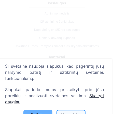
Paslaugos
Atminimo medelis
QR atminimo ženkliukas
Kapaviečių priežiūros paslaugos
Cemety dovanų kuponas
Išskirtinės urnos – ramybės simbolis išsiskyrimo akimirkoms.
Kontaktai
Ši svetainė naudoja slapukus, kad pagerintų jūsų
UAB "Kapinių valdymo sprendimai", 304241197
naršymo patirtį ir užtikrintų svetainės
+370 612 08926 (I-V 8:00 - 16:45)
funkcionalumą.
info@cemety.lt
Slapukai padeda mums prisitaikyti prie jūsų
Veiklą vykdome visoje Lietuvoje!
poreikių ir analizuoti svetainės veikimą.
Skaityti
daugiau