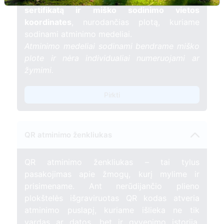
sertifikatą ir miško sodinimo vietos
koordinates
, nurodančias plotą, kuriame
sodinami atminimo medeliai.
Atminimo medeliai sodinami bendrame miško
plote ir nėra individualiai numeruojami ar
žymimi.
Pirkti
QR atminimo ženkliukas
QR atminimo ženkliukas – tai tylus
pasakojimas apie žmogų, kurį mylime ir
prisimename. Ant nerūdijančio plieno
plokštelės išgraviruotas QR kodas atveria
atminimo puslapį, kuriame išlieka ne tik
vardas ar datos, bet ir gyvenimo istorija,