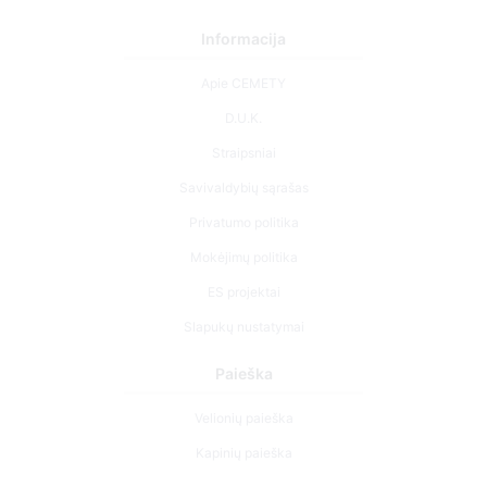
Informacija
Apie CEMETY
D.U.K.
Straipsniai
Savivaldybių sąrašas
Privatumo politika
Mokėjimų politika
ES projektai
Slapukų nustatymai
Paieška
Velionių paieška
Kapinių paieška