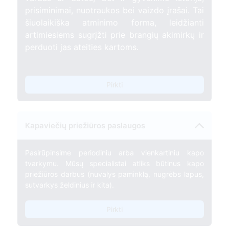
prisiminimai, nuotraukos bei vaizdo įrašai. Tai
šiuolaikiška atminimo forma, leidžianti
artimiesiems sugrįžti prie brangių akimirkų ir
perduoti jas ateities kartoms.
Pirkti
Kapaviečių priežiūros paslaugos
Pasirūpinsime periodiniu arba vienkartiniu kapo
tvarkymu. Mūsų specialistai atliks būtinus kapo
priežiūros darbus (nuvalys paminklą, nugrėbs lapus,
sutvarkys želdinius ir kita).
Pirkti