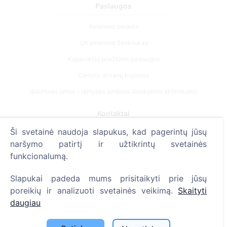
Paslaugos
Atminimo medelis
QR atminimo ženkliukas
Kapaviečių priežiūros paslaugos
Cemety dovanų kuponas
Išskirtinės urnos – ramybės simbolis išsiskyrimo akimirkoms.
Kontaktai
Ši svetainė naudoja slapukus, kad pagerintų jūsų
UAB "Kapinių valdymo sprendimai", 304241197
naršymo patirtį ir užtikrintų svetainės
+370 612 08926 (I-V 8:00 - 16:45)
funkcionalumą.
info@cemety.lt
Slapukai padeda mums prisitaikyti prie jūsų
Veiklą vykdome visoje Lietuvoje!
poreikių ir analizuoti svetainės veikimą.
Skaityti
daugiau