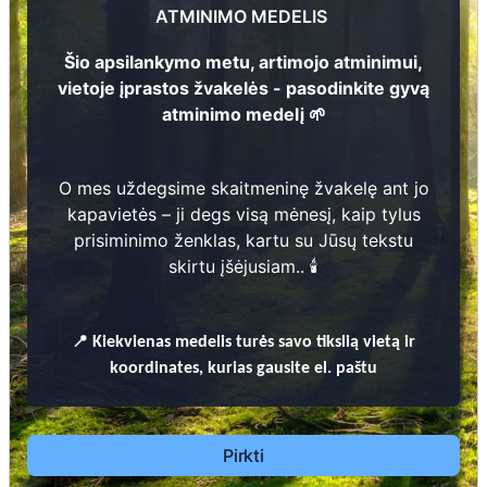
1
3
130
ATMINIMO MEDELIS
1
2
1
2
128
129
Šio apsilankymo metu, artimojo atminimui,
vietoje įprastos žvakelės - pasodinkite gyvą
atminimo medelį 🌱
Prieinamos paslaugos:
O mes uždegsime skaitmeninę žvakelę ant jo
Atminimo medelis
kapavietės – ji degs visą mėnesį, kaip tylus
prisiminimo ženklas, kartu su Jūsų tekstu
Pasodinkite atminimo medelį artimo
1
skirtu įšėjusiam.. 🕯️
133
žmogaus atminimui – gyvą simbolį, augantį
kartu su nauju Lietuvos mišku.
🌳 Pasirinkite artimąjį, kurio atminimui skiriate
📍
Kiekvienas
medelis turės savo tikslią vietą ir
medelį, ir palikite jam skirtą atminimo žinutę.
koordinates, kurias gausite el. paštu
🕯️ O mes, Jūsų vardu, uždegsime
skaitmeninę
žvakelę artimojo kapavietėje
, kuri švies vieną
mėnesį – tarsi tiltas tarp prisiminimo ir
Pirkti
gyvybės.
📍 El. paštu gausite
vardinį atminimo