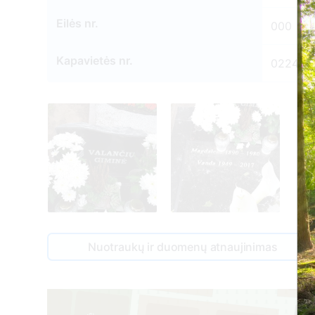
Eilės nr.
000
Kapavietės nr.
0224
Nuotraukų ir duomenų atnaujinimas
1
183
1