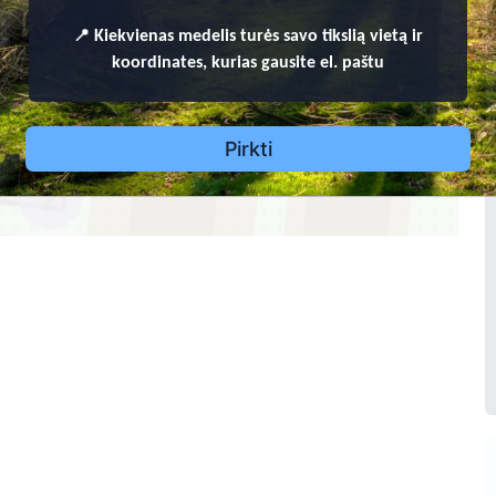
1
186
1
9
3
8
-
1
9
8
📍
Kiekvienas
medelis turės savo tikslią vietą ir
2
Vanda Valančienė
koordinates, kurias gausite el. paštu
2
0
7
1
1
9
4
9
-
2
0
1
Pirkti
1
224
2
1
223
1
222