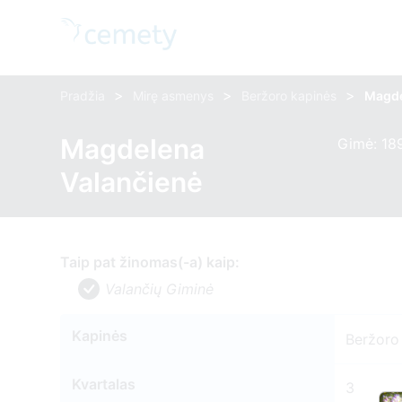
>
>
>
Pradžia
Mirę asmenys
Beržoro kapinės
Magde
Magdelena
Gimė: 189
Valančienė
Taip pat žinomas(-a) kaip:
Valančių Giminė
Kapinės
Beržoro
Kvartalas
3