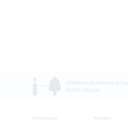
Uždekite skaitmeninę žva
Skaityti daugiau
Informacija
Paieška