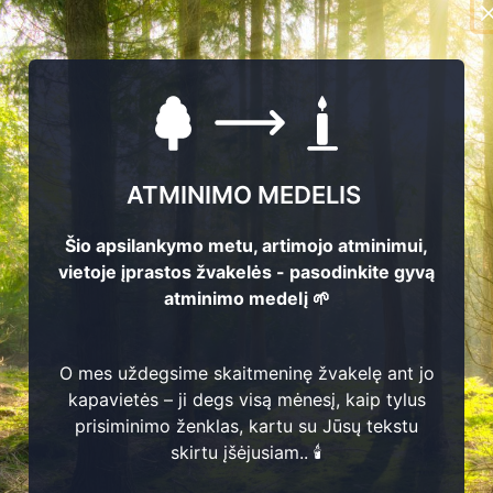
ATMINIMO MEDELIS
Šio apsilankymo metu, artimojo atminimui,
vietoje įprastos žvakelės - pasodinkite gyvą
atminimo medelį 🌱
O mes uždegsime skaitmeninę žvakelę ant jo
kapavietės – ji degs visą mėnesį, kaip tylus
prisiminimo ženklas, kartu su Jūsų tekstu
1
Jonas Stonys
9
Rita Stonytė
2
84
skirtu įšėjusiam.. 🕯️
1
185
?
?
-