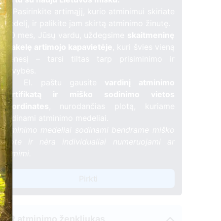
🌳 Pasirinkite artimąjį, kurio atminimui skiriate
medelį, ir palikite jam skirtą atminimo žinutę.
🕯️ O mes, Jūsų vardu, uždegsime
skaitmeninę
žvakelę artimojo kapavietėje
, kuri švies vieną
mėnesį – tarsi tiltas tarp prisiminimo ir
gyvybės.
📍 El. paštu gausite
vardinį atminimo
sertifikatą ir miško sodinimo vietos
koordinates
, nurodančias plotą, kuriame
sodinami atminimo medeliai.
Atminimo medeliai sodinami bendrame miško
plote ir nėra individualiai numeruojami ar
žymimi.
Pirkti
QR atminimo ženkliukas