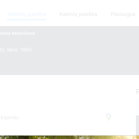
Velionių paieška
Kapinių paieška
Paslaugos
lena Valančienė
0, Mirė: 1980
 kapinės