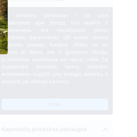
QR atminimo ženkliukas – tai tylus
pasakojimas apie žmogų, kurį mylime ir
prisimename. Ant nerūdijančio plieno
87
plokštelės išgraviruotas QR kodas atveria
atminimo puslapį, kuriame išlieka ne tik
vardas ar datos, bet ir gyvenimo istorija,
prisiminimai, nuotraukos bei vaizdo įrašai. Tai
šiuolaikiška atminimo forma, leidžianti
artimiesiems sugrįžti prie brangių akimirkų ir
perduoti jas ateities kartoms.
Pirkti
Kapaviečių priežiūros paslaugos