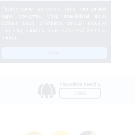
Pasirūpinsime periodiniu arba vienkartiniu
kapo tvarkymu. Mūsų specialistai atliks
būtinus kapo priežiūros darbus (nuvalys
paminklą, nugrėbs lapus, sutvarkys želdinius
ir kita).
Pirkti
Pasodinta medžių
1393