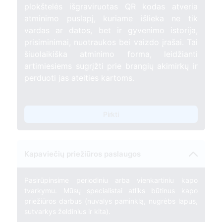
plokštelės išgraviruotas QR kodas atveria
atminimo puslapį, kuriame išlieka ne tik
vardas ar datos, bet ir gyvenimo istorija,
prisiminimai, nuotraukos bei vaizdo įrašai. Tai
šiuolaikiška atminimo forma, leidžianti
artimiesiems sugrįžti prie brangių akimirkų ir
perduoti jas ateities kartoms.
Pirkti
Kapaviečių priežiūros paslaugos
Pasirūpinsime periodiniu arba vienkartiniu kapo
tvarkymu. Mūsų specialistai atliks būtinus kapo
priežiūros darbus (nuvalys paminklą, nugrėbs lapus,
sutvarkys želdinius ir kita).