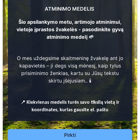
1970 - 2025
1
Magdelena Alšauskienė
ATMINIMO MEDELIS
214
1902 - 1974
1
...
Šio apsilankymo metu, artimojo atminimui,
3
Kotryna Valančienė
vietoje įprastos žvakelės - pasodinkite gyvą
2
3
Stanislavas Alšauskis
1
9
3
3 -
2
0
atminimo medelį 🌱
? -
?
213
1
...
231
1
3
O mes uždegsime skaitmeninę žvakelę ant jo
Prieinamos paslaugos:
kapavietės – ji degs visą mėnesį, kaip tylus
68
1
prisiminimo ženklas, kartu su Jūsų tekstu
Atminimo medelis
skirtu įšėjusiam.. 🕯️
Pasodinkite atminimo medelį artimo
žmogaus atminimui – gyvą simbolį, augantį
📍
Kiekvienas
medelis turės savo tikslią vietą ir
kartu su nauju Lietuvos mišku.
koordinates, kurias gausite el. paštu
🌳 Pasirinkite artimąjį, kurio atminimui skiriate
medelį, ir palikite jam skirtą atminimo žinutę.
🕯️ O mes, Jūsų vardu, uždegsime
skaitmeninę
Pirkti
žvakelę artimojo kapavietėje
, kuri švies vieną