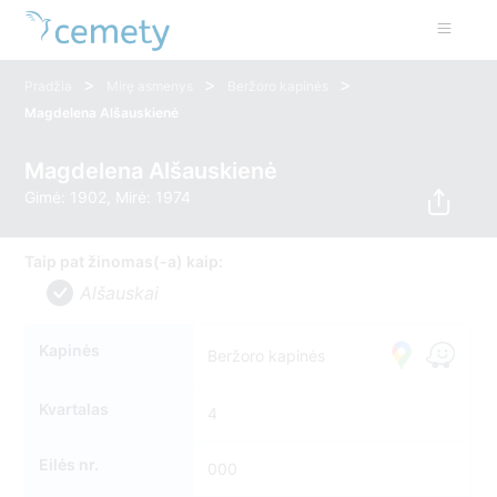
>
>
>
Pradžia
Mirę asmenys
Beržoro kapinės
Magdelena Alšauskienė
Magdelena Alšauskienė
Gimė: 1902, Mirė: 1974
Taip pat žinomas(-a) kaip:
Alšauskai
Kapinės
Beržoro kapinės
Kvartalas
4
Eilės nr.
000