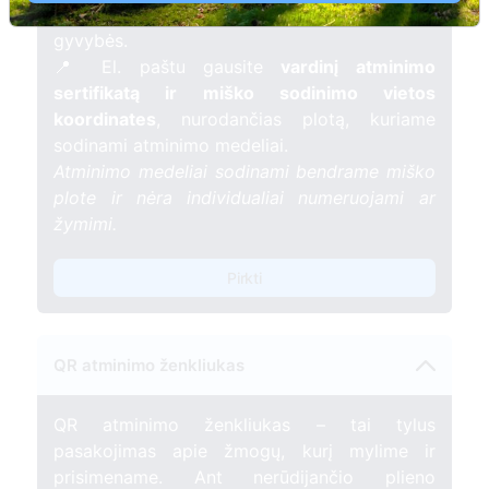
mėnesį – tarsi tiltas tarp prisiminimo ir
gyvybės.
📍 El. paštu gausite
vardinį atminimo
sertifikatą ir miško sodinimo vietos
koordinates
, nurodančias plotą, kuriame
sodinami atminimo medeliai.
Atminimo medeliai sodinami bendrame miško
plote ir nėra individualiai numeruojami ar
žymimi.
Pirkti
QR atminimo ženkliukas
QR atminimo ženkliukas – tai tylus
pasakojimas apie žmogų, kurį mylime ir
prisimename. Ant nerūdijančio plieno