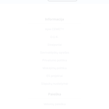
Informacija
Apie CEMETY
D.U.K.
Straipsniai
Savivaldybių sąrašas
Privatumo politika
Mokėjimų politika
ES projektai
Slapukų nustatymai
Paieška
Velionių paieška