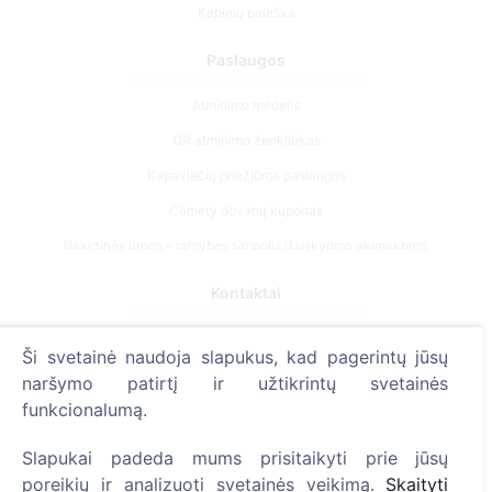
Kapinių paieška
Paslaugos
Atminimo medelis
QR atminimo ženkliukas
Kapaviečių priežiūros paslaugos
Cemety dovanų kuponas
Išskirtinės urnos – ramybės simbolis išsiskyrimo akimirkoms.
Kontaktai
UAB "Kapinių valdymo sprendimai", 304241197
Ši svetainė naudoja slapukus, kad pagerintų jūsų
+370 612 08926 (I-V 8:00 - 16:45)
naršymo patirtį ir užtikrintų svetainės
info@cemety.lt
funkcionalumą.
Veiklą vykdome visoje Lietuvoje!
Slapukai padeda mums prisitaikyti prie jūsų
poreikių ir analizuoti svetainės veikimą.
Skaityti