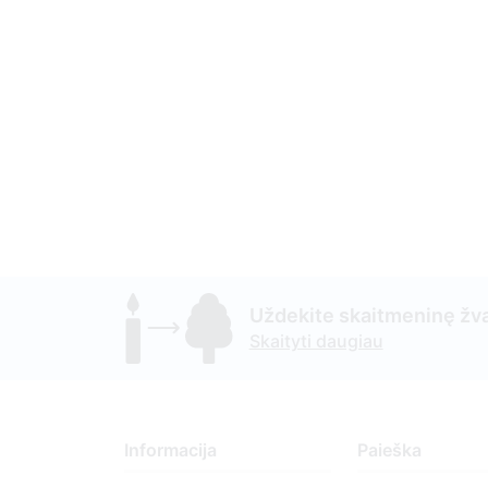
Uždekite skaitmeninę žva
Skaityti daugiau
Informacija
Paieška