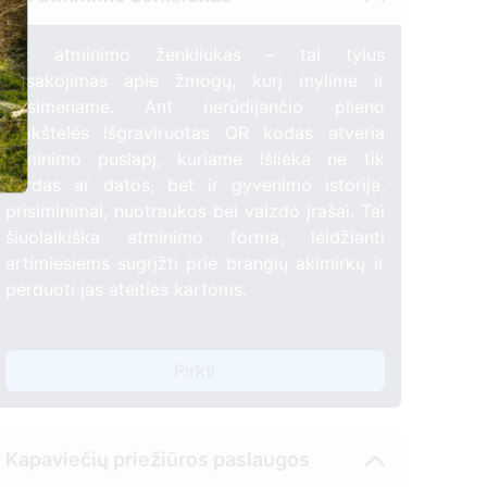
QR atminimo ženkliukas – tai tylus
pasakojimas apie žmogų, kurį mylime ir
prisimename. Ant nerūdijančio plieno
plokštelės išgraviruotas QR kodas atveria
atminimo puslapį, kuriame išlieka ne tik
vardas ar datos, bet ir gyvenimo istorija,
prisiminimai, nuotraukos bei vaizdo įrašai. Tai
šiuolaikiška atminimo forma, leidžianti
artimiesiems sugrįžti prie brangių akimirkų ir
perduoti jas ateities kartoms.
Pirkti
Kapaviečių priežiūros paslaugos