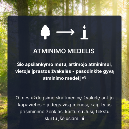
ATMINIMO MEDELIS
Šio apsilankymo metu, artimojo atminimui,
vietoje įprastos žvakelės - pasodinkite gyvą
atminimo medelį 🌱
O mes uždegsime skaitmeninę žvakelę ant jo
Ona Markauskienė
kapavietės – ji degs visą mėnesį, kaip tylus
1
301
prisiminimo ženklas, kartu su Jūsų tekstu
Juozas Markauskas
1
9
0
4 -
1
9
8
skirtu įšėjusiam.. 🕯️
3
1
1
8
9
3 -
1
9
7