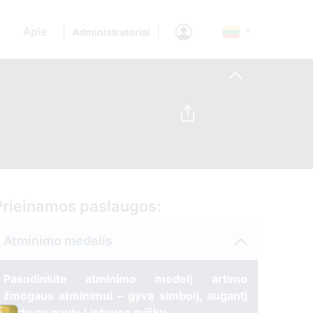
Apie
|
|
Administratoriai
Prieinamos paslaugos:
Atminimo medelis
Pasodinkite atminimo medelį artimo
žmogaus atminimui – gyvą simbolį, augantį
kartu su nauju Lietuvos mišku.