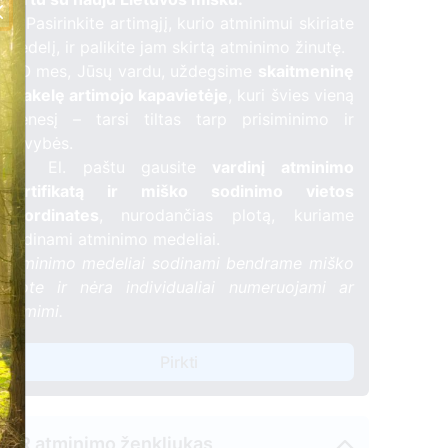
🌳 Pasirinkite artimąjį, kurio atminimui skiriate
medelį, ir palikite jam skirtą atminimo žinutę.
🕯️ O mes, Jūsų vardu, uždegsime
skaitmeninę
žvakelę artimojo kapavietėje
, kuri švies vieną
mėnesį – tarsi tiltas tarp prisiminimo ir
gyvybės.
📍 El. paštu gausite
vardinį atminimo
sertifikatą ir miško sodinimo vietos
koordinates
, nurodančias plotą, kuriame
sodinami atminimo medeliai.
Atminimo medeliai sodinami bendrame miško
plote ir nėra individualiai numeruojami ar
žymimi.
Pirkti
QR atminimo ženkliukas