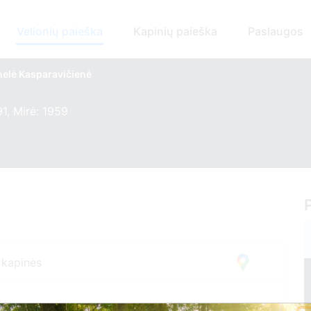
Velionių paieška
Kapinių paieška
Paslaugos
nelė Kasparavičienė
1, Mirė: 1959
 kapinės