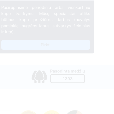
Pasirūpinsime periodiniu arba vienkartiniu
kapo tvarkymu. Mūsų specialistai atliks
būtinus kapo priežiūros darbus (nuvalys
paminklą, nugrėbs lapus, sutvarkys želdinius
ir kita).
Pirkti
Pasodinta medžių
1393