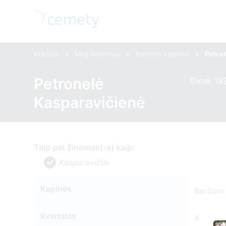
>
>
>
Pradžia
Mirę asmenys
Beržoro kapinės
Petro
Petronelė
Gimė: 189
Kasparavičienė
Taip pat žinomas(-a) kaip:
Kasparavičiai
Kapinės
Beržoro
Kvartalas
4