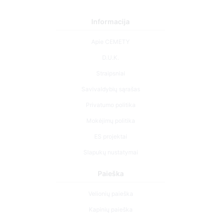
Informacija
Apie CEMETY
D.U.K.
Straipsniai
Savivaldybių sąrašas
Privatumo politika
Mokėjimų politika
ES projektai
Slapukų nustatymai
Paieška
Velionių paieška
Kapinių paieška