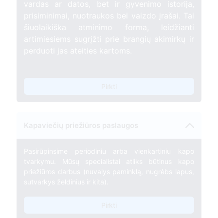
vardas ar datos, bet ir gyvenimo istorija,
prisiminimai, nuotraukos bei vaizdo įrašai. Tai
šiuolaikiška atminimo forma, leidžianti
artimiesiems sugrįžti prie brangių akimirkų ir
perduoti jas ateities kartoms.
Pirkti
Kapaviečių priežiūros paslaugos
Pasirūpinsime periodiniu arba vienkartiniu kapo
tvarkymu. Mūsų specialistai atliks būtinus kapo
priežiūros darbus (nuvalys paminklą, nugrėbs lapus,
sutvarkys želdinius ir kita).
Pirkti