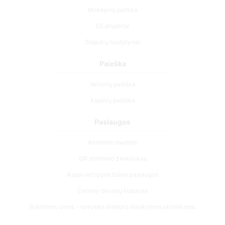
Mokėjimų politika
ES projektai
Slapukų nustatymai
Paieška
Velionių paieška
Kapinių paieška
Paslaugos
Atminimo medelis
QR atminimo ženkliukas
Kapaviečių priežiūros paslaugos
Cemety dovanų kuponas
Išskirtinės urnos – ramybės simbolis išsiskyrimo akimirkoms.