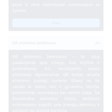
plote ir nėra individualiai numeruojami ar
žymimi.
Pirkti
QR atminimo ženkliukas
QR atminimo ženkliukas – tai tylus
pasakojimas apie žmogų, kurį mylime ir
prisimename. Ant nerūdijančio plieno
plokštelės išgraviruotas QR kodas atveria
atminimo puslapį, kuriame išlieka ne tik
vardas ar datos, bet ir gyvenimo istorija,
prisiminimai, nuotraukos bei vaizdo įrašai. Tai
šiuolaikiška atminimo forma, leidžianti
artimiesiems sugrįžti prie brangių akimirkų ir
perduoti jas ateities kartoms.