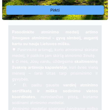
2
Prieinamos paslaugos:
Pirkti
Atminimo medelis
Pasodinkite atminimo medelį artimo
žmogaus atminimui – gyvą simbolį, augantį
kartu su nauju Lietuvos mišku.
🌳 Pasirinkite artimąjį, kurio atminimui skiriate
medelį, ir palikite jam skirtą atminimo žinutę.
🕯️ O mes, Jūsų vardu, uždegsime
skaitmeninę
žvakelę artimojo kapavietėje
, kuri švies vieną
mėnesį – tarsi tiltas tarp prisiminimo ir
gyvybės.
📍 El. paštu gausite
vardinį atminimo
sertifikatą ir miško sodinimo vietos
koordinates
, nurodančias plotą, kuriame
sodinami atminimo medeliai.
Atminimo medeliai sodinami bendrame miško