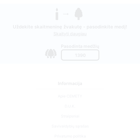
Uždekite skaitmeninę žvakutę - pasodinkite medį!
Skaityti daugiau
Pasodinta medžių
1390
Informacija
Apie CEMETY
D.U.K.
Straipsniai
Savivaldybių sąrašas
Privatumo politika