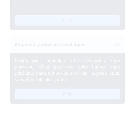
Pirkti
Kapaviečių priežiūros paslaugos
Pasirūpinsime periodiniu arba vienkartiniu kapo
tvarkymu. Mūsų specialistai atliks būtinus kapo
priežiūros darbus (nuvalys paminklą, nugrėbs lapus,
sutvarkys želdinius ir kita).
Pirkti