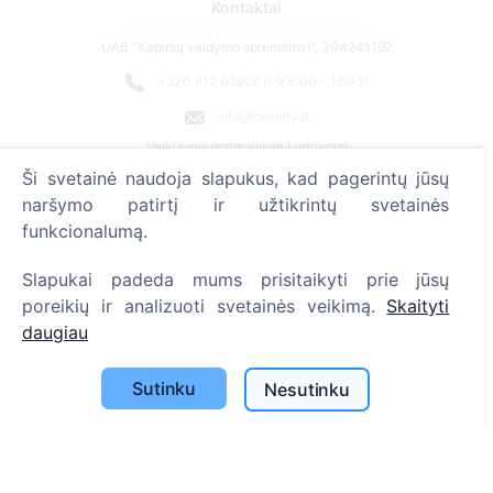
Kontaktai
UAB "Kapinių valdymo sprendimai", 304241197
+370 612 08926 (I-V 8:00 - 16:45)
info@cemety.lt
Veiklą vykdome visoje Lietuvoje!
Ši svetainė naudoja slapukus, kad pagerintų jūsų
naršymo patirtį ir užtikrintų svetainės
funkcionalumą.
Slapukai padeda mums prisitaikyti prie jūsų
poreikių ir analizuoti svetainės veikimą.
Skaityti
daugiau
Sutinku
Nesutinku
Administratoriai
© 2013 - 2026 Cemety Visos teisės saugomos
Privatumo politika ir sąlygos.