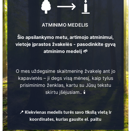
ATMINIMO MEDELIS
Nuotraukų ir duomenų atnaujinimas
Šio apsilankymo metu, artimojo atminimui,
vietoje įprastos žvakelės - pasodinkite gyvą
atminimo medelį 🌱
Onutė Maksimenkienė
6
7
O mes uždegsime skaitmeninę žvakelę ant jo
1
9
5
0 -
2
0
0
Jonas Griesius
kapavietės – ji degs visą mėnesį, kaip tylus
5
3
prisiminimo ženklas, kartu su Jūsų tekstu
Vera Šarkova
1
9
5
1 -
2
0
2
skirtu įšėjusiam.. 🕯️
6
Sofija Maksimenkienė
4
1
9
2
9 -
2
0
0
5
5
2
📍
Kiekvienas
medelis turės savo tikslią vietą ir
1
9
0
2 -
1
9
9
koordinates, kurias gausite el. paštu
3