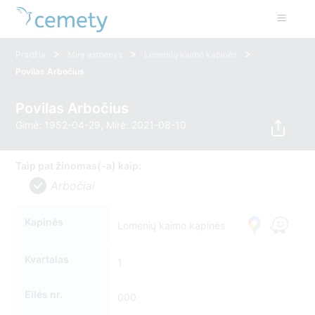
>
>
>
Pradžia
Mirę asmenys
Lomenių kaimo kapinės
Povilas Arbočius
Povilas Arbočius
Gimė: 1952-04-29, Mirė: 2021-08-10
Taip pat žinomas(-a) kaip:
Arbočiai
Kapinės
Lomenių kaimo kapinės
Kvartalas
1
Eilės nr.
000