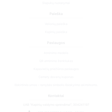
Slapukų nustatymai
Paieška
Velionių paieška
Kapinių paieška
Paslaugos
Atminimo medelis
QR atminimo ženkliukas
Kapaviečių priežiūros paslaugos
Cemety dovanų kuponas
Išskirtinės urnos – ramybės simbolis išsiskyrimo akimirkoms.
Kontaktai
UAB "Kapinių valdymo sprendimai", 304241197