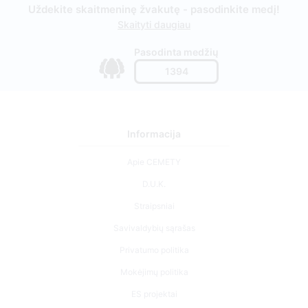
Uždekite skaitmeninę žvakutę - pasodinkite medį!
Skaityti daugiau
Pasodinta medžių
1394
Informacija
Apie CEMETY
D.U.K.
Straipsniai
Savivaldybių sąrašas
Privatumo politika
Mokėjimų politika
ES projektai