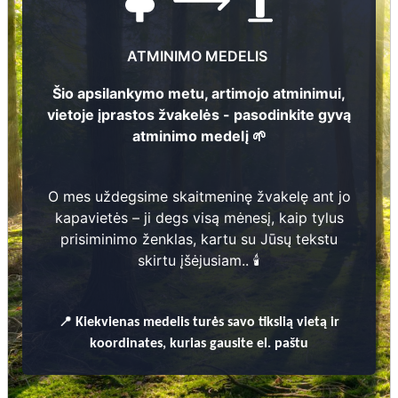
Nuotraukų ir duomenų atnaujinimas
3
4
ATMINIMO MEDELIS
Antanas Griesius
7
Jadvyga Griesienė
Šio apsilankymo metu, artimojo atminimui,
1
9
1
8 -
1
9
8
7
vietoje įprastos žvakelės - pasodinkite gyvą
3
2
42
1
9
2
0 -
1
9
9
atminimo medelį 🌱
Povilas Arbočius
1
2
16
Uršulė Griesienė
1
9
5
2 -
2
0
2
?
O mes uždegsime skaitmeninę žvakelę ant jo
? -
1
kapavietės – ji degs visą mėnesį, kaip tylus
2
prisiminimo ženklas, kartu su Jūsų tekstu
skirtu įšėjusiam.. 🕯️
📍
Kiekvienas
medelis turės savo tikslią vietą ir
Prieinamos paslaugos:
koordinates, kurias gausite el. paštu
Atminimo medelis