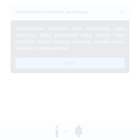
Kapaviečių priežiūros paslaugos
Pasirūpinsime periodiniu arba vienkartiniu kapo
tvarkymu. Mūsų specialistai atliks būtinus kapo
priežiūros darbus (nuvalys paminklą, nugrėbs lapus,
sutvarkys želdinius ir kita).
Pirkti