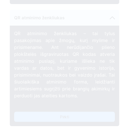
QR atminimo ženkliukas
QR atminimo ženkliukas – tai tylus
pasakojimas apie žmogų, kurį mylime ir
prisimename. Ant nerūdijančio plieno
plokštelės išgraviruotas QR kodas atveria
atminimo puslapį, kuriame išlieka ne tik
vardas ar datos, bet ir gyvenimo istorija,
prisiminimai, nuotraukos bei vaizdo įrašai. Tai
šiuolaikiška atminimo forma, leidžianti
artimiesiems sugrįžti prie brangių akimirkų ir
perduoti jas ateities kartoms.
Pirkti