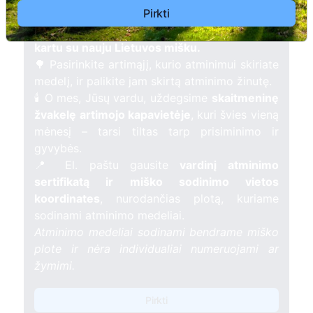
Pirkti
Pasodinkite atminimo medelį artimo
žmogaus atminimui – gyvą simbolį, augantį
kartu su nauju Lietuvos mišku.
🌳 Pasirinkite artimąjį, kurio atminimui skiriate
medelį, ir palikite jam skirtą atminimo žinutę.
🕯️ O mes, Jūsų vardu, uždegsime
skaitmeninę
žvakelę artimojo kapavietėje
, kuri švies vieną
mėnesį – tarsi tiltas tarp prisiminimo ir
gyvybės.
📍 El. paštu gausite
vardinį atminimo
sertifikatą ir miško sodinimo vietos
koordinates
, nurodančias plotą, kuriame
sodinami atminimo medeliai.
Atminimo medeliai sodinami bendrame miško
plote ir nėra individualiai numeruojami ar
žymimi.
Pirkti