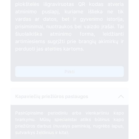
plokštelės išgraviruotas QR kodas atveria
atminimo puslapį, kuriame išlieka ne tik
vardas ar datos, bet ir gyvenimo istorija,
prisiminimai, nuotraukos bei vaizdo įrašai. Tai
šiuolaikiška atminimo forma, leidžianti
artimiesiems sugrįžti prie brangių akimirkų ir
perduoti jas ateities kartoms.
Pirkti
Kapaviečių priežiūros paslaugos
Pasirūpinsime periodiniu arba vienkartiniu kapo
tvarkymu. Mūsų specialistai atliks būtinus kapo
priežiūros darbus (nuvalys paminklą, nugrėbs lapus,
sutvarkys želdinius ir kita).