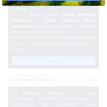
mėnesį – tarsi tiltas tarp prisiminimo ir
gyvybės.
📍 El. paštu gausite
vardinį atminimo
sertifikatą ir miško sodinimo vietos
koordinates
, nurodančias plotą, kuriame
sodinami atminimo medeliai.
Atminimo medeliai sodinami bendrame miško
plote ir nėra individualiai numeruojami ar
žymimi.
Pirkti
QR atminimo ženkliukas
QR atminimo ženkliukas – tai tylus
pasakojimas apie žmogų, kurį mylime ir
prisimename. Ant nerūdijančio plieno