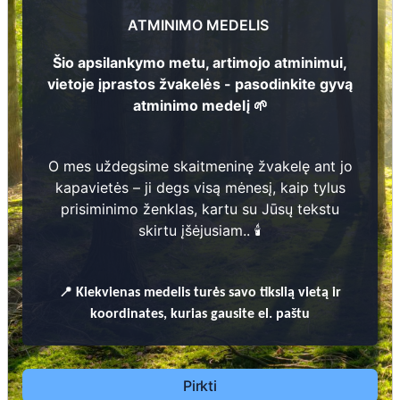
Pavelas Šarkovas
8
ATMINIMO MEDELIS
1
9
7
4 -
2
0
1
2
79
Šio apsilankymo metu, artimojo atminimui,
Teresa Šarkova
vietoje įprastos žvakelės - pasodinkite gyvą
8
atminimo medelį 🌱
1
9
3
0 -
2
0
0
1
O mes uždegsime skaitmeninę žvakelę ant jo
Prieinamos paslaugos:
kapavietės – ji degs visą mėnesį, kaip tylus
prisiminimo ženklas, kartu su Jūsų tekstu
Atminimo medelis
skirtu įšėjusiam.. 🕯️
Pasodinkite atminimo medelį artimo
žmogaus atminimui – gyvą simbolį, augantį
📍
Kiekvienas
medelis turės savo tikslią vietą ir
kartu su nauju Lietuvos mišku.
koordinates, kurias gausite el. paštu
🌳 Pasirinkite artimąjį, kurio atminimui skiriate
78
medelį, ir palikite jam skirtą atminimo žinutę.
🕯️ O mes, Jūsų vardu, uždegsime
skaitmeninę
Pirkti
žvakelę artimojo kapavietėje
, kuri švies vieną