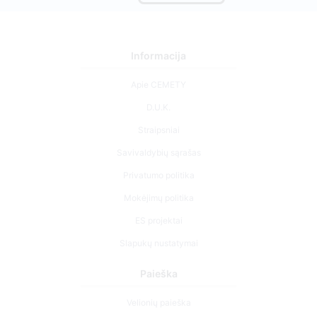
Informacija
Apie CEMETY
D.U.K.
Straipsniai
Savivaldybių sąrašas
Privatumo politika
Mokėjimų politika
ES projektai
Slapukų nustatymai
Paieška
Velionių paieška