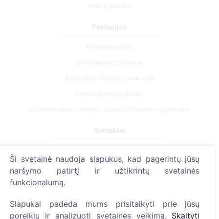
Kapinių paieška
Paslaugos
Atminimo medelis
QR atminimo ženkliukas
Kapaviečių priežiūros paslaugos
Cemety dovanų kuponas
Išskirtinės urnos – ramybės simbolis išsiskyrimo akimirkoms.
Kontaktai
UAB "Kapinių valdymo sprendimai", 304241197
Ši svetainė naudoja slapukus, kad pagerintų jūsų
+370 612 08926 (I-V 8:00 - 16:45)
naršymo patirtį ir užtikrintų svetainės
info@cemety.lt
funkcionalumą.
Veiklą vykdome visoje Lietuvoje!
Slapukai padeda mums prisitaikyti prie jūsų
poreikių ir analizuoti svetainės veikimą.
Skaityti