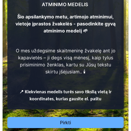
ATMINIMO MEDELIS
Marijona Valkavičiūtė
2
6
82
Šio apsilankymo metu, artimojo atminimui,
1
9
1
0 -
1
9
9
1
vietoje įprastos žvakelės - pasodinkite gyvą
atminimo medelį 🌱
Prieinamos paslaugos:
O mes uždegsime skaitmeninę žvakelę ant jo
Atminimo medelis
kapavietės – ji degs visą mėnesį, kaip tylus
prisiminimo ženklas, kartu su Jūsų tekstu
Pasodinkite atminimo medelį artimo
skirtu įšėjusiam.. 🕯️
žmogaus atminimui – gyvą simbolį, augantį
kartu su nauju Lietuvos mišku.
🌳 Pasirinkite artimąjį, kurio atminimui skiriate
📍
Kiekvienas
medelis turės savo tikslią vietą ir
medelį, ir palikite jam skirtą atminimo žinutę.
koordinates, kurias gausite el. paštu
🕯️ O mes, Jūsų vardu, uždegsime
skaitmeninę
žvakelę artimojo kapavietėje
, kuri švies vieną
mėnesį – tarsi tiltas tarp prisiminimo ir
Pirkti
gyvybės.
📍 El. paštu gausite
vardinį atminimo