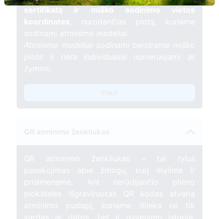
sertifikatą ir miško sodinimo vietos
koordinates
, nurodančias plotą, kuriame
sodinami atminimo medeliai.
Atminimo medeliai sodinami bendrame miško
plote ir nėra individualiai numeruojami ar
žymimi.
Pirkti
QR atminimo ženkliukas
QR atminimo ženkliukas – tai tylus
pasakojimas apie žmogų, kurį mylime ir
prisimename. Ant nerūdijančio plieno
plokštelės išgraviruotas QR kodas atveria
atminimo puslapį, kuriame išlieka ne tik
vardas ar datos, bet ir gyvenimo istorija,