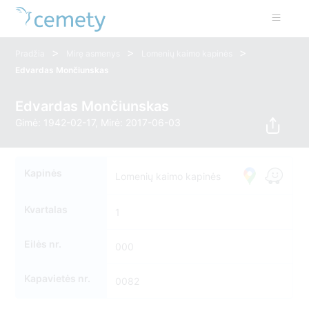
>
>
>
Pradžia
Mirę asmenys
Lomenių kaimo kapinės
Edvardas Mončiunskas
Edvardas Mončiunskas
Gimė: 1942-02-17, Mirė: 2017-06-03
Kapinės
Lomenių kaimo kapinės
Kvartalas
1
Eilės nr.
000
Kapavietės nr.
0082