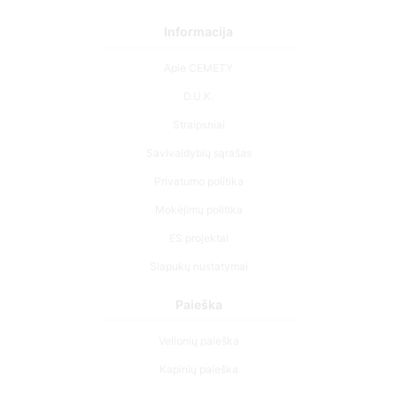
Informacija
Apie CEMETY
D.U.K.
Straipsniai
Savivaldybių sąrašas
Privatumo politika
Mokėjimų politika
ES projektai
Slapukų nustatymai
Paieška
Velionių paieška
Kapinių paieška