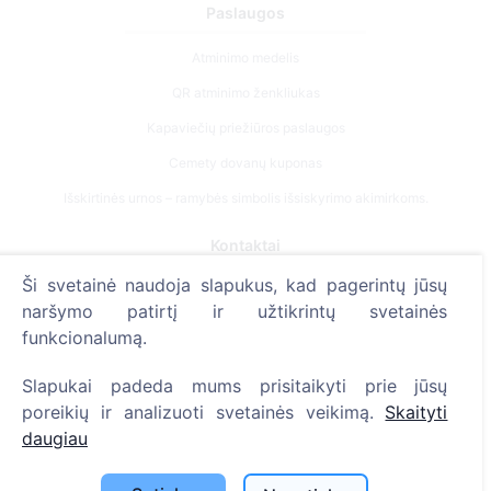
Paslaugos
Atminimo medelis
QR atminimo ženkliukas
Kapaviečių priežiūros paslaugos
Cemety dovanų kuponas
Išskirtinės urnos – ramybės simbolis išsiskyrimo akimirkoms.
Kontaktai
Ši svetainė naudoja slapukus, kad pagerintų jūsų
UAB "Kapinių valdymo sprendimai", 304241197
naršymo patirtį ir užtikrintų svetainės
+370 612 08926 (I-V 8:00 - 16:45)
funkcionalumą.
info@cemety.lt
Slapukai padeda mums prisitaikyti prie jūsų
Veiklą vykdome visoje Lietuvoje!
poreikių ir analizuoti svetainės veikimą.
Skaityti
daugiau