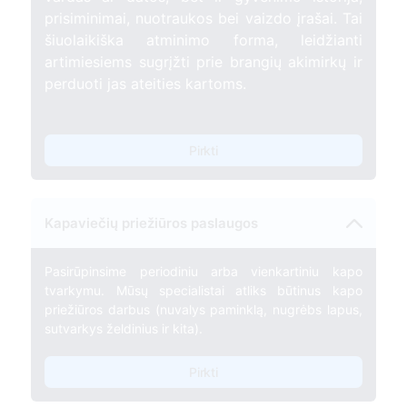
prisiminimai, nuotraukos bei vaizdo įrašai. Tai
šiuolaikiška atminimo forma, leidžianti
artimiesiems sugrįžti prie brangių akimirkų ir
perduoti jas ateities kartoms.
Pirkti
Kapaviečių priežiūros paslaugos
Pasirūpinsime periodiniu arba vienkartiniu kapo
tvarkymu. Mūsų specialistai atliks būtinus kapo
priežiūros darbus (nuvalys paminklą, nugrėbs lapus,
sutvarkys želdinius ir kita).
Pirkti