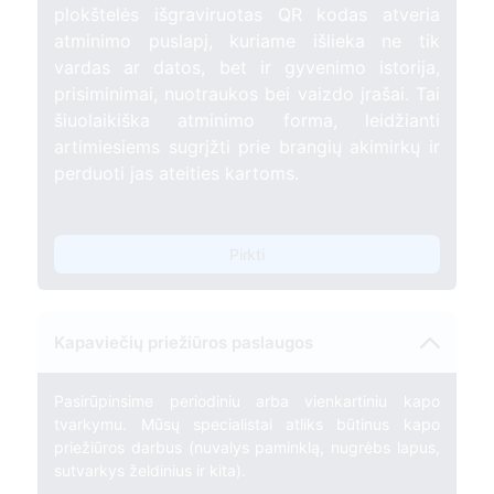
plokštelės išgraviruotas QR kodas atveria
atminimo puslapį, kuriame išlieka ne tik
vardas ar datos, bet ir gyvenimo istorija,
prisiminimai, nuotraukos bei vaizdo įrašai. Tai
šiuolaikiška atminimo forma, leidžianti
artimiesiems sugrįžti prie brangių akimirkų ir
perduoti jas ateities kartoms.
Pirkti
Kapaviečių priežiūros paslaugos
Pasirūpinsime periodiniu arba vienkartiniu kapo
tvarkymu. Mūsų specialistai atliks būtinus kapo
priežiūros darbus (nuvalys paminklą, nugrėbs lapus,
sutvarkys želdinius ir kita).