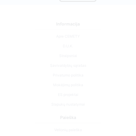
Informacija
Apie CEMETY
D.U.K.
Straipsniai
Savivaldybių sąrašas
Privatumo politika
Mokėjimų politika
ES projektai
Slapukų nustatymai
Paieška
Velionių paieška