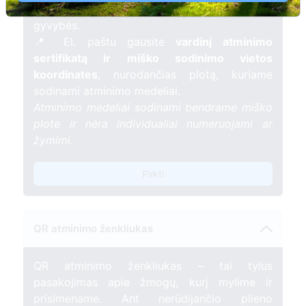
mėnesį – tarsi tiltas tarp prisiminimo ir
gyvybės.
📍 El. paštu gausite
vardinį atminimo
sertifikatą ir miško sodinimo vietos
koordinates
, nurodančias plotą, kuriame
sodinami atminimo medeliai.
Atminimo medeliai sodinami bendrame miško
plote ir nėra individualiai numeruojami ar
žymimi.
Pirkti
QR atminimo ženkliukas
QR atminimo ženkliukas – tai tylus
pasakojimas apie žmogų, kurį mylime ir
prisimename. Ant nerūdijančio plieno