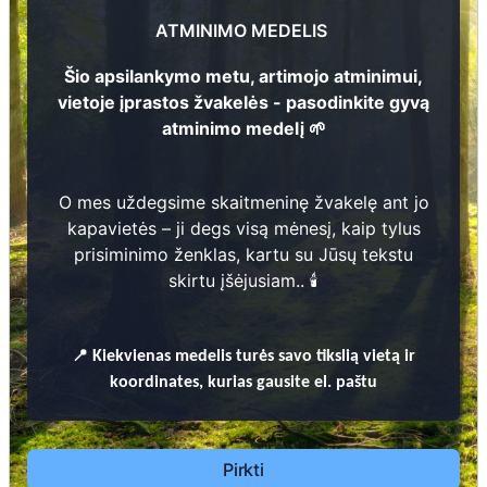
Aldona Baurienė
0
ATMINIMO MEDELIS
1
9
2
9 -
2
0
1
1
Šio apsilankymo metu, artimojo atminimui,
vietoje įprastos žvakelės - pasodinkite gyvą
atminimo medelį 🌱
O mes uždegsime skaitmeninę žvakelę ant jo
Prieinamos paslaugos:
kapavietės – ji degs visą mėnesį, kaip tylus
prisiminimo ženklas, kartu su Jūsų tekstu
Atminimo medelis
skirtu įšėjusiam.. 🕯️
Pasodinkite atminimo medelį artimo
žmogaus atminimui – gyvą simbolį, augantį
📍
Kiekvienas
medelis turės savo tikslią vietą ir
kartu su nauju Lietuvos mišku.
koordinates, kurias gausite el. paštu
🌳 Pasirinkite artimąjį, kurio atminimui skiriate
medelį, ir palikite jam skirtą atminimo žinutę.
🕯️ O mes, Jūsų vardu, uždegsime
skaitmeninę
Pirkti
žvakelę artimojo kapavietėje
, kuri švies vieną