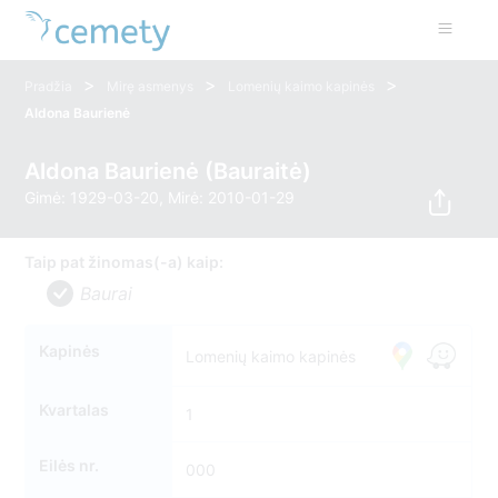
>
>
>
Pradžia
Mirę asmenys
Lomenių kaimo kapinės
Aldona Baurienė
Aldona Baurienė (Bauraitė)
Gimė: 1929-03-20, Mirė: 2010-01-29
Taip pat žinomas(-a) kaip:
Baurai
Kapinės
Lomenių kaimo kapinės
Kvartalas
1
Eilės nr.
000