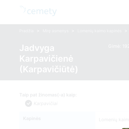
>
>
>
Pradžia
Mirę asmenys
Lomenių kaimo kapinės
Jadvyga
Gimė: 19
Karpavičienė
(Karpavičiūtė)
Taip pat žinomas(-a) kaip:
Karpavičiai
Kapinės
Lomenių kaim