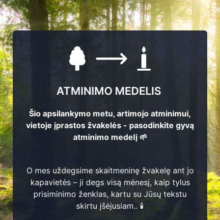
ATMINIMO MEDELIS
Šio apsilankymo metu, artimojo atminimui,
vietoje įprastos žvakelės - pasodinkite gyvą
atminimo medelį 🌱
O mes uždegsime skaitmeninę žvakelę ant jo
kapavietės – ji degs visą mėnesį, kaip tylus
prisiminimo ženklas, kartu su Jūsų tekstu
2
skirtu įšėjusiam.. 🕯️