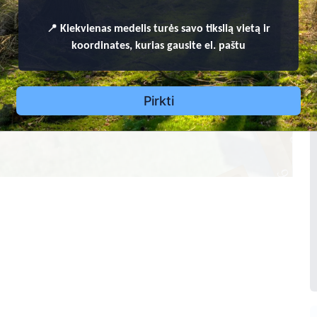
vičius
127
8
📍
Kiekvienas
medelis turės savo tikslią vietą ir
1
koordinates, kurias gausite el. paštu
1
85
Karpavičienė
6
Pirkti
2
86
126
1