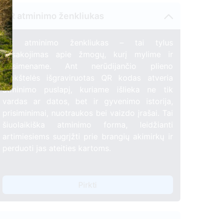
QR atminimo ženkliukas
QR atminimo ženkliukas – tai tylus
pasakojimas apie žmogų, kurį mylime ir
prisimename. Ant nerūdijančio plieno
plokštelės išgraviruotas QR kodas atveria
atminimo puslapį, kuriame išlieka ne tik
vardas ar datos, bet ir gyvenimo istorija,
prisiminimai, nuotraukos bei vaizdo įrašai. Tai
šiuolaikiška atminimo forma, leidžianti
artimiesiems sugrįžti prie brangių akimirkų ir
perduoti jas ateities kartoms.
Pirkti