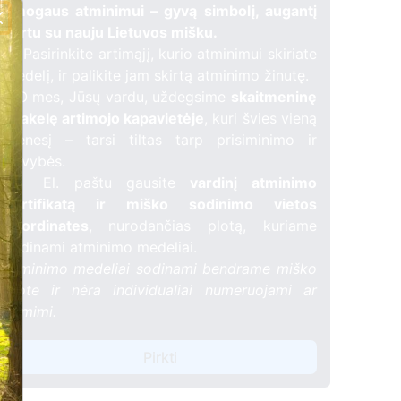
žmogaus atminimui – gyvą simbolį, augantį
kartu su nauju Lietuvos mišku.
🌳 Pasirinkite artimąjį, kurio atminimui skiriate
medelį, ir palikite jam skirtą atminimo žinutę.
🕯️ O mes, Jūsų vardu, uždegsime
skaitmeninę
žvakelę artimojo kapavietėje
, kuri švies vieną
mėnesį – tarsi tiltas tarp prisiminimo ir
gyvybės.
📍 El. paštu gausite
vardinį atminimo
sertifikatą ir miško sodinimo vietos
koordinates
, nurodančias plotą, kuriame
sodinami atminimo medeliai.
Atminimo medeliai sodinami bendrame miško
plote ir nėra individualiai numeruojami ar
žymimi.
Pirkti