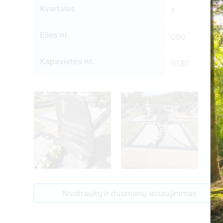
Kvartalas
1
Eilės nr.
000
Kapavietės nr.
0130
Nuotraukų ir duomenų atnaujinimas