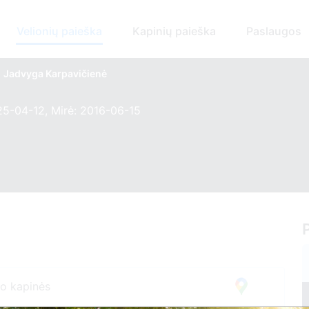
Velionių paieška
Kapinių paieška
Paslaugos
Jadvyga Karpavičienė
25-04-12, Mirė: 2016-06-15
o kapinės