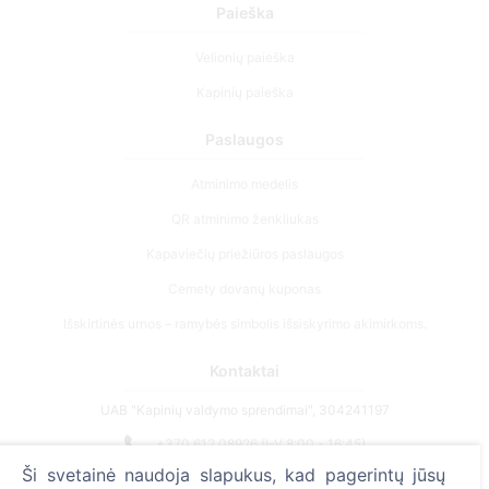
Paieška
Velionių paieška
Kapinių paieška
Paslaugos
Atminimo medelis
QR atminimo ženkliukas
Kapaviečių priežiūros paslaugos
Cemety dovanų kuponas
Išskirtinės urnos – ramybės simbolis išsiskyrimo akimirkoms.
Kontaktai
UAB "Kapinių valdymo sprendimai", 304241197
+370 612 08926 (I-V 8:00 - 16:45)
Ši svetainė naudoja slapukus, kad pagerintų jūsų
info@cemety.lt