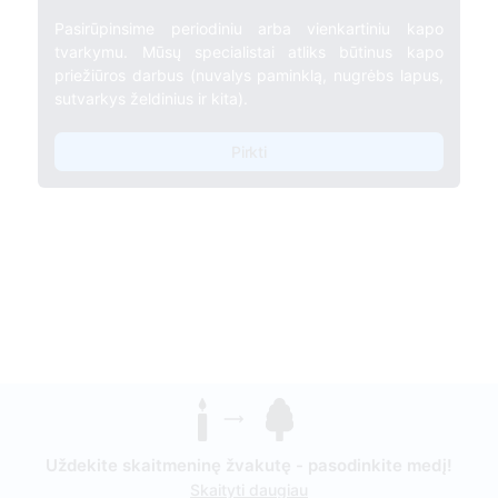
Pasirūpinsime periodiniu arba vienkartiniu kapo
tvarkymu. Mūsų specialistai atliks būtinus kapo
priežiūros darbus (nuvalys paminklą, nugrėbs lapus,
sutvarkys želdinius ir kita).
Pirkti
Uždekite skaitmeninę žvakutę - pasodinkite medį!
Skaityti daugiau