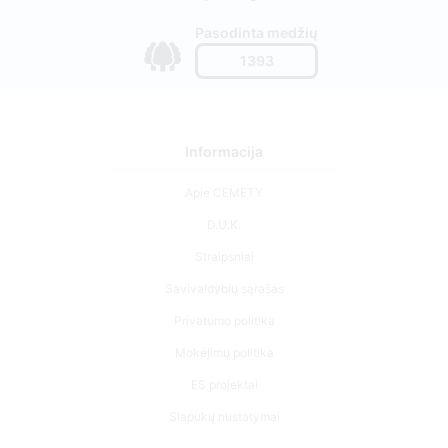
Pasodinta medžių
1393
Informacija
Apie CEMETY
D.U.K.
Straipsniai
Savivaldybių sąrašas
Privatumo politika
Mokėjimų politika
ES projektai
Slapukų nustatymai