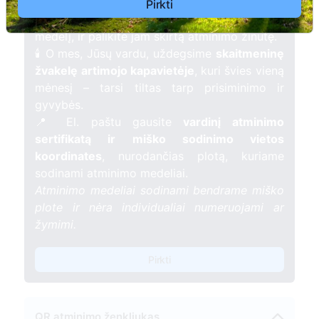
kartu su nauju Lietuvos mišku.
Pirkti
🌳 Pasirinkite artimąjį, kurio atminimui skiriate
medelį, ir palikite jam skirtą atminimo žinutę.
🕯️ O mes, Jūsų vardu, uždegsime
skaitmeninę
žvakelę artimojo kapavietėje
, kuri švies vieną
mėnesį – tarsi tiltas tarp prisiminimo ir
gyvybės.
📍 El. paštu gausite
vardinį atminimo
sertifikatą ir miško sodinimo vietos
koordinates
, nurodančias plotą, kuriame
sodinami atminimo medeliai.
Atminimo medeliai sodinami bendrame miško
plote ir nėra individualiai numeruojami ar
žymimi.
Pirkti
QR atminimo ženkliukas