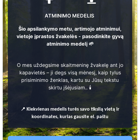
4
ATMINIMO MEDELIS
3
Šio apsilankymo metu, artimojo atminimui,
Jadvyga Masionienė
vietoje įprastos žvakelės - pasodinkite gyvą
2
atminimo medelį 🌱
229
1
9
4
6 -
2
0
2
2
Marijona Steponavičienė
2
O mes uždegsime skaitmeninę žvakelę ant jo
1
9
0
4 -
1
9
8
kapavietės – ji degs visą mėnesį, kaip tylus
1
prisiminimo ženklas, kartu su Jūsų tekstu
skirtu įšėjusiam.. 🕯️
Prieinamos paslaugos:
Atminimo medelis
📍
Kiekvienas
medelis turės savo tikslią vietą ir
koordinates, kurias gausite el. paštu
Pasodinkite atminimo medelį artimo
žmogaus atminimui – gyvą simbolį, augantį