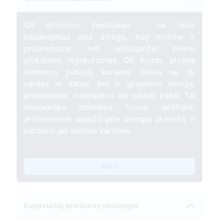
QR atminimo ženkliukas – tai tylus
pasakojimas apie žmogų, kurį mylime ir
prisimename. Ant nerūdijančio plieno
plokštelės išgraviruotas QR kodas atveria
atminimo puslapį, kuriame išlieka ne tik
vardas ar datos, bet ir gyvenimo istorija,
prisiminimai, nuotraukos bei vaizdo įrašai. Tai
šiuolaikiška atminimo forma, leidžianti
artimiesiems sugrįžti prie brangių akimirkų ir
perduoti jas ateities kartoms.
Pirkti
Kapaviečių priežiūros paslaugos