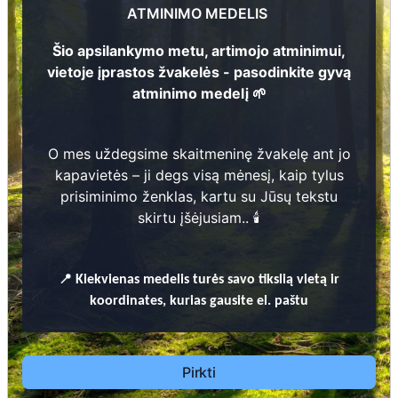
ATMINIMO MEDELIS
Šio apsilankymo metu, artimojo atminimui,
2
241
vietoje įprastos žvakelės - pasodinkite gyvą
atminimo medelį 🌱
Prieinamos paslaugos:
1
O mes uždegsime skaitmeninę žvakelę ant jo
Atminimo medelis
kapavietės – ji degs visą mėnesį, kaip tylus
prisiminimo ženklas, kartu su Jūsų tekstu
Pasodinkite atminimo medelį artimo
skirtu įšėjusiam.. 🕯️
žmogaus atminimui – gyvą simbolį, augantį
kartu su nauju Lietuvos mišku.
🌳 Pasirinkite artimąjį, kurio atminimui skiriate
📍
Kiekvienas
medelis turės savo tikslią vietą ir
medelį, ir palikite jam skirtą atminimo žinutę.
koordinates, kurias gausite el. paštu
🕯️ O mes, Jūsų vardu, uždegsime
skaitmeninę
žvakelę artimojo kapavietėje
, kuri švies vieną
mėnesį – tarsi tiltas tarp prisiminimo ir
Pirkti
gyvybės.
📍 El. paštu gausite
vardinį atminimo