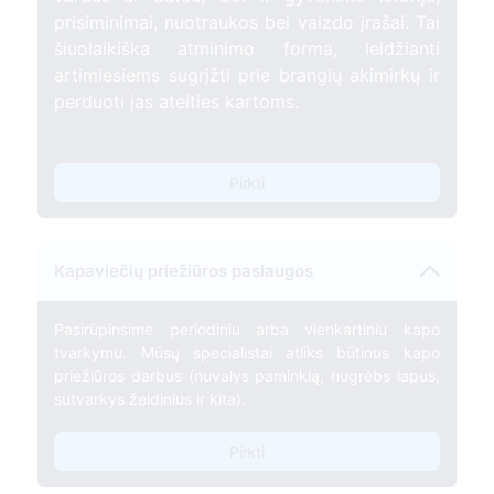
prisiminimai, nuotraukos bei vaizdo įrašai. Tai
šiuolaikiška atminimo forma, leidžianti
artimiesiems sugrįžti prie brangių akimirkų ir
perduoti jas ateities kartoms.
Pirkti
Kapaviečių priežiūros paslaugos
Pasirūpinsime periodiniu arba vienkartiniu kapo
tvarkymu. Mūsų specialistai atliks būtinus kapo
priežiūros darbus (nuvalys paminklą, nugrėbs lapus,
sutvarkys želdinius ir kita).
Pirkti