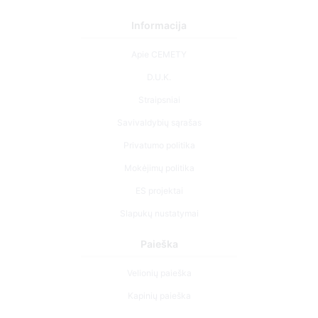
Informacija
Apie CEMETY
D.U.K.
Straipsniai
Savivaldybių sąrašas
Privatumo politika
Mokėjimų politika
ES projektai
Slapukų nustatymai
Paieška
Velionių paieška
Kapinių paieška