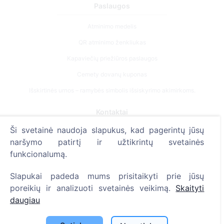
Paslaugos
Atminimo medelis
QR atminimo ženkliukas
Kapaviečių priežiūros paslaugos
Cemety dovanų kuponas
Išskirtinės urnos – ramybės simbolis išsiskyrimo akimirkoms.
Kontaktai
Ši svetainė naudoja slapukus, kad pagerintų jūsų
UAB "Kapinių valdymo sprendimai", 304241197
naršymo patirtį ir užtikrintų svetainės
+370 612 08926 (I-V 8:00 - 16:45)
funkcionalumą.
info@cemety.lt
Slapukai padeda mums prisitaikyti prie jūsų
Veiklą vykdome visoje Lietuvoje!
poreikių ir analizuoti svetainės veikimą.
Skaityti
daugiau