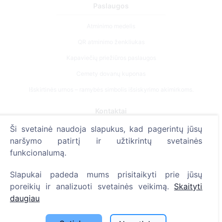
Paslaugos
Atminimo medelis
QR atminimo ženkliukas
Kapaviečių priežiūros paslaugos
Cemety dovanų kuponas
Išskirtinės urnos – ramybės simbolis išsiskyrimo akimirkoms.
Kontaktai
Ši svetainė naudoja slapukus, kad pagerintų jūsų
UAB "Kapinių valdymo sprendimai", 304241197
naršymo patirtį ir užtikrintų svetainės
+370 612 08926 (I-V 8:00 - 16:45)
funkcionalumą.
info@cemety.lt
Slapukai padeda mums prisitaikyti prie jūsų
Veiklą vykdome visoje Lietuvoje!
poreikių ir analizuoti svetainės veikimą.
Skaityti
daugiau