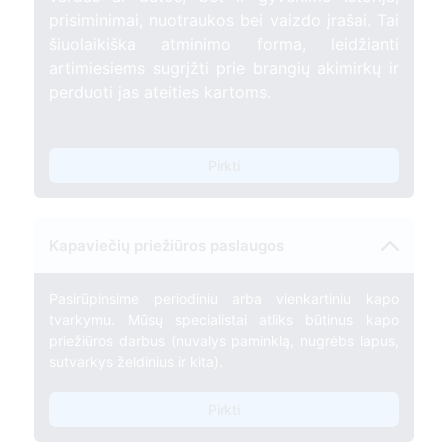
prisiminimai, nuotraukos bei vaizdo įrašai. Tai
šiuolaikiška atminimo forma, leidžianti
artimiesiems sugrįžti prie brangių akimirkų ir
perduoti jas ateities kartoms.
Pirkti
Kapaviečių priežiūros paslaugos
Pasirūpinsime periodiniu arba vienkartiniu kapo
tvarkymu. Mūsų specialistai atliks būtinus kapo
priežiūros darbus (nuvalys paminklą, nugrėbs lapus,
sutvarkys želdinius ir kita).
Pirkti