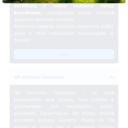
sertifikatą ir miško sodinimo vietos
koordinates
, nurodančias plotą, kuriame
sodinami atminimo medeliai.
Atminimo medeliai sodinami bendrame miško
plote ir nėra individualiai numeruojami ar
žymimi.
Pirkti
QR atminimo ženkliukas
QR atminimo ženkliukas – tai tylus
pasakojimas apie žmogų, kurį mylime ir
prisimename. Ant nerūdijančio plieno
plokštelės išgraviruotas QR kodas atveria
atminimo puslapį, kuriame išlieka ne tik
vardas ar datos, bet ir gyvenimo istorija,