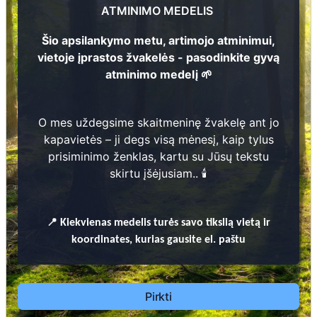
ATMINIMO MEDELIS
Šio apsilankymo metu, artimojo atminimui,
2
252
vietoje įprastos žvakelės - pasodinkite gyvą
atminimo medelį 🌱
Prieinamos paslaugos:
1
O mes uždegsime skaitmeninę žvakelę ant jo
Atminimo medelis
kapavietės – ji degs visą mėnesį, kaip tylus
prisiminimo ženklas, kartu su Jūsų tekstu
Pasodinkite atminimo medelį artimo
skirtu įšėjusiam.. 🕯️
žmogaus atminimui – gyvą simbolį, augantį
kartu su nauju Lietuvos mišku.
🌳 Pasirinkite artimąjį, kurio atminimui skiriate
📍
Kiekvienas
medelis turės savo tikslią vietą ir
medelį, ir palikite jam skirtą atminimo žinutę.
koordinates, kurias gausite el. paštu
🕯️ O mes, Jūsų vardu, uždegsime
skaitmeninę
žvakelę artimojo kapavietėje
, kuri švies vieną
mėnesį – tarsi tiltas tarp prisiminimo ir
Pirkti
gyvybės.
📍 El. paštu gausite
vardinį atminimo