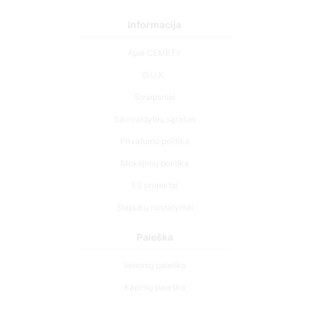
Informacija
Apie CEMETY
D.U.K.
Straipsniai
Savivaldybių sąrašas
Privatumo politika
Mokėjimų politika
ES projektai
Slapukų nustatymai
Paieška
Velionių paieška
Kapinių paieška