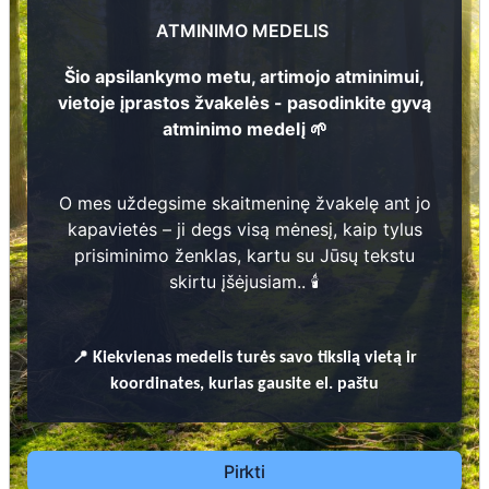
Stepas Dirma
3
ATMINIMO MEDELIS
1
9
4
1 -
2
0
2
3
Šio apsilankymo metu, artimojo atminimui,
vietoje įprastos žvakelės - pasodinkite gyvą
atminimo medelį 🌱
2
255
O mes uždegsime skaitmeninę žvakelę ant jo
Prieinamos paslaugos:
kapavietės – ji degs visą mėnesį, kaip tylus
1
prisiminimo ženklas, kartu su Jūsų tekstu
Atminimo medelis
skirtu įšėjusiam.. 🕯️
Pasodinkite atminimo medelį artimo
žmogaus atminimui – gyvą simbolį, augantį
📍
Kiekvienas
medelis turės savo tikslią vietą ir
kartu su nauju Lietuvos mišku.
koordinates, kurias gausite el. paštu
🌳 Pasirinkite artimąjį, kurio atminimui skiriate
medelį, ir palikite jam skirtą atminimo žinutę.
🕯️ O mes, Jūsų vardu, uždegsime
skaitmeninę
Pirkti
žvakelę artimojo kapavietėje
, kuri švies vieną