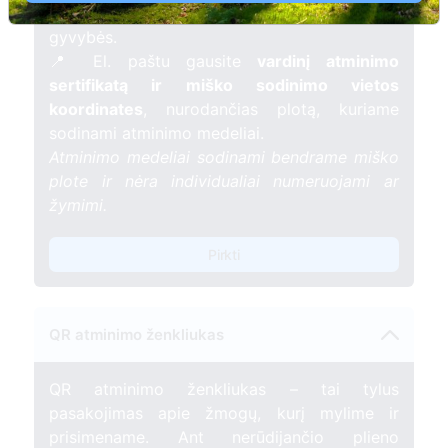
mėnesį – tarsi tiltas tarp prisiminimo ir
gyvybės.
📍 El. paštu gausite
vardinį atminimo
sertifikatą ir miško sodinimo vietos
koordinates
, nurodančias plotą, kuriame
sodinami atminimo medeliai.
Atminimo medeliai sodinami bendrame miško
plote ir nėra individualiai numeruojami ar
žymimi.
Pirkti
QR atminimo ženkliukas
QR atminimo ženkliukas – tai tylus
pasakojimas apie žmogų, kurį mylime ir
prisimename. Ant nerūdijančio plieno