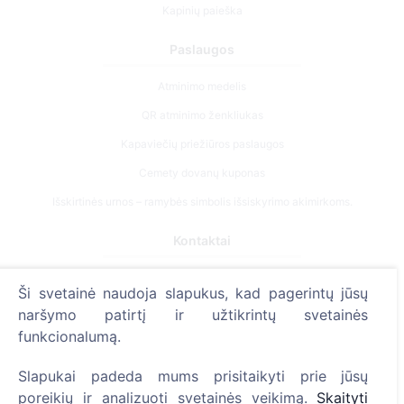
Kapinių paieška
Paslaugos
Atminimo medelis
QR atminimo ženkliukas
Kapaviečių priežiūros paslaugos
Cemety dovanų kuponas
Išskirtinės urnos – ramybės simbolis išsiskyrimo akimirkoms.
Kontaktai
UAB "Kapinių valdymo sprendimai", 304241197
Ši svetainė naudoja slapukus, kad pagerintų jūsų
+370 612 08926 (I-V 8:00 - 16:45)
naršymo patirtį ir užtikrintų svetainės
info@cemety.lt
funkcionalumą.
Veiklą vykdome visoje Lietuvoje!
Slapukai padeda mums prisitaikyti prie jūsų
poreikių ir analizuoti svetainės veikimą.
Skaityti