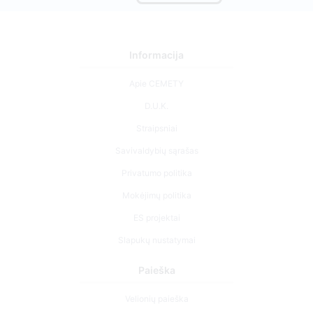
Informacija
Apie CEMETY
D.U.K.
Straipsniai
Savivaldybių sąrašas
Privatumo politika
Mokėjimų politika
ES projektai
Slapukų nustatymai
Paieška
Velionių paieška