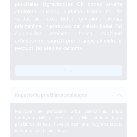
plokštelės išgraviruotas QR kodas atveria
atminimo puslapį, kuriame išlieka ne tik
vardas ar datos, bet ir gyvenimo istorija,
prisiminimai, nuotraukos bei vaizdo įrašai. Tai
šiuolaikiška atminimo forma, leidžianti
artimiesiems sugrįžti prie brangių akimirkų ir
perduoti jas ateities kartoms.
Pirkti
Kapaviečių priežiūros paslaugos
Pasirūpinsime periodiniu arba vienkartiniu kapo
tvarkymu. Mūsų specialistai atliks būtinus kapo
priežiūros darbus (nuvalys paminklą, nugrėbs lapus,
sutvarkys želdinius ir kita).