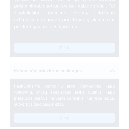
prisiminimai, nuotraukos bei vaizdo įrašai. Tai
šiuolaikiška atminimo forma, leidžianti
artimiesiems sugrįžti prie brangių akimirkų ir
perduoti jas ateities kartoms.
Pirkti
Kapaviečių priežiūros paslaugos
Pasirūpinsime periodiniu arba vienkartiniu kapo
tvarkymu. Mūsų specialistai atliks būtinus kapo
priežiūros darbus (nuvalys paminklą, nugrėbs lapus,
sutvarkys želdinius ir kita).
Pirkti