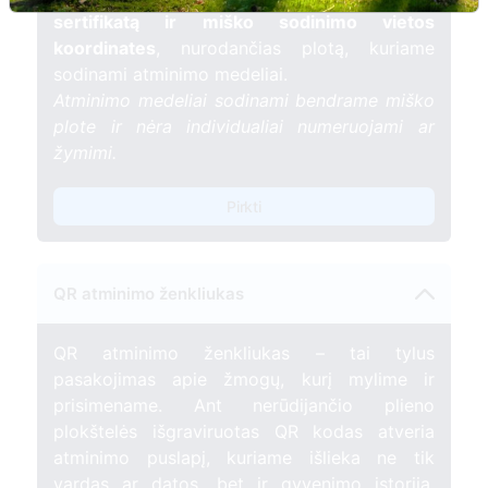
sertifikatą ir miško sodinimo vietos
koordinates
, nurodančias plotą, kuriame
sodinami atminimo medeliai.
Atminimo medeliai sodinami bendrame miško
plote ir nėra individualiai numeruojami ar
žymimi.
Pirkti
QR atminimo ženkliukas
QR atminimo ženkliukas – tai tylus
pasakojimas apie žmogų, kurį mylime ir
prisimename. Ant nerūdijančio plieno
plokštelės išgraviruotas QR kodas atveria
atminimo puslapį, kuriame išlieka ne tik
vardas ar datos, bet ir gyvenimo istorija,