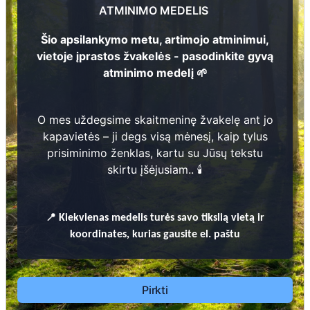
254
ATMINIMO MEDELIS
Šio apsilankymo metu, artimojo atminimui,
1
vietoje įprastos žvakelės - pasodinkite gyvą
atminimo medelį 🌱
Prieinamos paslaugos:
O mes uždegsime skaitmeninę žvakelę ant jo
Atminimo medelis
kapavietės – ji degs visą mėnesį, kaip tylus
prisiminimo ženklas, kartu su Jūsų tekstu
Pasodinkite atminimo medelį artimo
skirtu įšėjusiam.. 🕯️
žmogaus atminimui – gyvą simbolį, augantį
kartu su nauju Lietuvos mišku.
🌳 Pasirinkite artimąjį, kurio atminimui skiriate
📍
Kiekvienas
medelis turės savo tikslią vietą ir
medelį, ir palikite jam skirtą atminimo žinutę.
koordinates, kurias gausite el. paštu
🕯️ O mes, Jūsų vardu, uždegsime
skaitmeninę
žvakelę artimojo kapavietėje
, kuri švies vieną
mėnesį – tarsi tiltas tarp prisiminimo ir
Pirkti
gyvybės.
📍 El. paštu gausite
vardinį atminimo