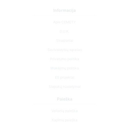
Informacija
Apie CEMETY
D.U.K.
Straipsniai
Savivaldybių sąrašas
Privatumo politika
Mokėjimų politika
ES projektai
Slapukų nustatymai
Paieška
Velionių paieška
Kapinių paieška