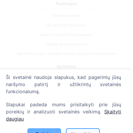
Paslaugos
Atminimo medelis
QR atminimo ženkliukas
Kapaviečių priežiūros paslaugos
Cemety dovanų kuponas
Išskirtinės urnos – ramybės simbolis išsiskyrimo akimirkoms.
Kontaktai
Ši svetainė naudoja slapukus, kad pagerintų jūsų
UAB "Kapinių valdymo sprendimai", 304241197
naršymo patirtį ir užtikrintų svetainės
+370 612 08926 (I-V 8:00 - 16:45)
funkcionalumą.
info@cemety.lt
Slapukai padeda mums prisitaikyti prie jūsų
Veiklą vykdome visoje Lietuvoje!
poreikių ir analizuoti svetainės veikimą.
Skaityti
daugiau