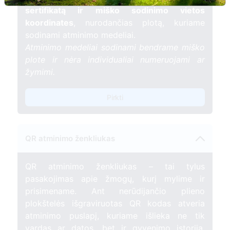
sertifikatą ir miško sodinimo vietos
koordinates
, nurodančias plotą, kuriame
sodinami atminimo medeliai.
Atminimo medeliai sodinami bendrame miško
plote ir nėra individualiai numeruojami ar
žymimi.
Pirkti
QR atminimo ženkliukas
QR atminimo ženkliukas – tai tylus
pasakojimas apie žmogų, kurį mylime ir
prisimename. Ant nerūdijančio plieno
plokštelės išgraviruotas QR kodas atveria
atminimo puslapį, kuriame išlieka ne tik
vardas ar datos, bet ir gyvenimo istorija,