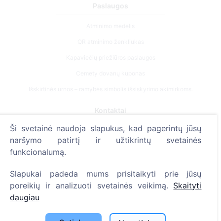
Paslaugos
Atminimo medelis
QR atminimo ženkliukas
Kapaviečių priežiūros paslaugos
Cemety dovanų kuponas
Išskirtinės urnos – ramybės simbolis išsiskyrimo akimirkoms.
Kontaktai
Ši svetainė naudoja slapukus, kad pagerintų jūsų
UAB "Kapinių valdymo sprendimai", 304241197
naršymo patirtį ir užtikrintų svetainės
+370 612 08926 (I-V 8:00 - 16:45)
funkcionalumą.
info@cemety.lt
Slapukai padeda mums prisitaikyti prie jūsų
Veiklą vykdome visoje Lietuvoje!
poreikių ir analizuoti svetainės veikimą.
Skaityti
daugiau