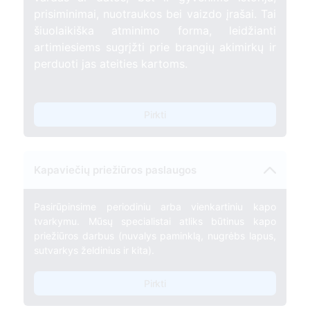
prisiminimai, nuotraukos bei vaizdo įrašai. Tai
šiuolaikiška atminimo forma, leidžianti
artimiesiems sugrįžti prie brangių akimirkų ir
perduoti jas ateities kartoms.
Pirkti
Kapaviečių priežiūros paslaugos
Pasirūpinsime periodiniu arba vienkartiniu kapo
tvarkymu. Mūsų specialistai atliks būtinus kapo
priežiūros darbus (nuvalys paminklą, nugrėbs lapus,
sutvarkys želdinius ir kita).
Pirkti