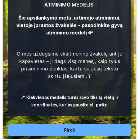
2
ATMINIMO MEDELIS
Petras Vaitkus
6
Šio apsilankymo metu, artimojo atminimui,
1
8
9
3
-
1
9
6
vietoje įprastos žvakelės - pasodinkite gyvą
atminimo medelį 🌱
395
1
Prieinamos paslaugos:
O mes uždegsime skaitmeninę žvakelę ant jo
Atminimo medelis
kapavietės – ji degs visą mėnesį, kaip tylus
prisiminimo ženklas, kartu su Jūsų tekstu
Pasodinkite atminimo medelį artimo
skirtu įšėjusiam.. 🕯️
žmogaus atminimui – gyvą simbolį, augantį
kartu su nauju Lietuvos mišku.
🌳 Pasirinkite artimąjį, kurio atminimui skiriate
📍
Kiekvienas
medelis turės savo tikslią vietą ir
medelį, ir palikite jam skirtą atminimo žinutę.
koordinates, kurias gausite el. paštu
🕯️ O mes, Jūsų vardu, uždegsime
skaitmeninę
žvakelę artimojo kapavietėje
, kuri švies vieną
mėnesį – tarsi tiltas tarp prisiminimo ir
Pirkti
gyvybės.
📍 El. paštu gausite
vardinį atminimo