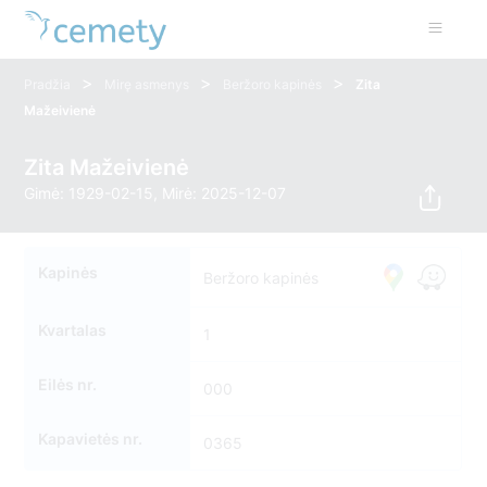
>
>
>
Pradžia
Mirę asmenys
Beržoro kapinės
Zita
Mažeivienė
Zita Mažeivienė
Gimė: 1929-02-15, Mirė: 2025-12-07
Kapinės
Beržoro kapinės
Kvartalas
1
Eilės nr.
000
Kapavietės nr.
0365