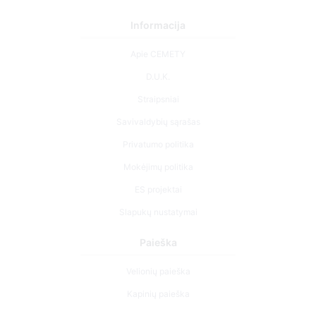
Informacija
Apie CEMETY
D.U.K.
Straipsniai
Savivaldybių sąrašas
Privatumo politika
Mokėjimų politika
ES projektai
Slapukų nustatymai
Paieška
Velionių paieška
Kapinių paieška