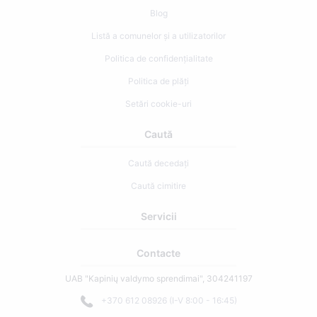
Blog
Listă a comunelor și a utilizatorilor
Politica de confidențialitate
Politica de plăți
Setări cookie-uri
Caută
Caută decedați
Caută cimitire
Servicii
Contacte
UAB "Kapinių valdymo sprendimai", 304241197
+370 612 08926 (I-V 8:00 - 16:45)