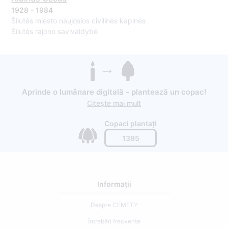
1928 - 1984
Šilutės miesto naujosios civilinės kapinės
Šilutės rajono savivaldybė
Aprinde o lumânare digitală - plantează un copac!
Citește mai mult
Copaci plantați
1395
Informații
Despre CEMETY
Întrebări frecvente