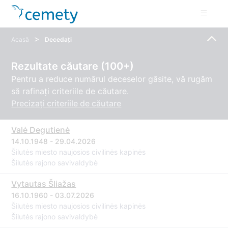
>
Acasă
Decedați
Rezultate căutare (100+)
Pentru a reduce numărul deceselor găsite, vă rugăm
să rafinați criteriile de căutare.
Precizați criteriile de căutare
Valė Degutienė
14.10.1948 - 29.04.2026
Šilutės miesto naujosios civilinės kapinės
Šilutės rajono savivaldybė
Vytautas Šliažas
16.10.1960 - 03.07.2026
Šilutės miesto naujosios civilinės kapinės
Šilutės rajono savivaldybė