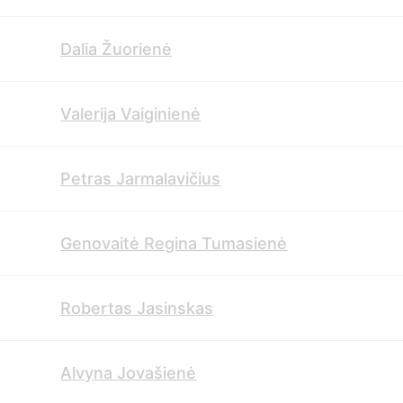
Dalia Žuorienė
Valerija Vaiginienė
Petras Jarmalavičius
Genovaitė Regina Tumasienė
Robertas Jasinskas
Alvyna Jovašienė