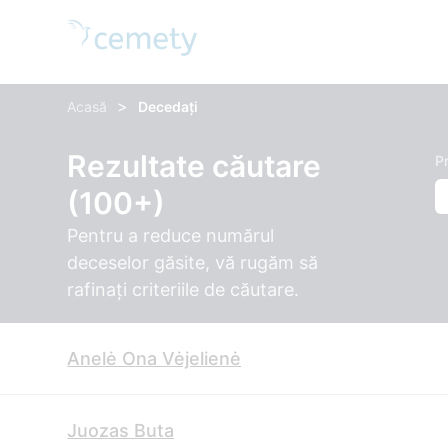
>
Acasă
Decedați
Rezultate căutare
P
(100+)
Pentru a reduce numărul
deceselor găsite, vă rugăm să
rafinați criteriile de căutare.
Anelė Ona Vėjelienė
Juozas Buta