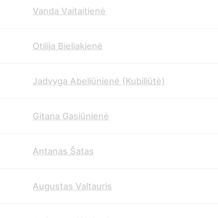
Vanda Vaitaitienė
Otilija Bieliakienė
Jadvyga Abeliūnienė (Kubiliūtė)
Gitana Gasiūnienė
Antanas Šatas
Augustas Valtauris