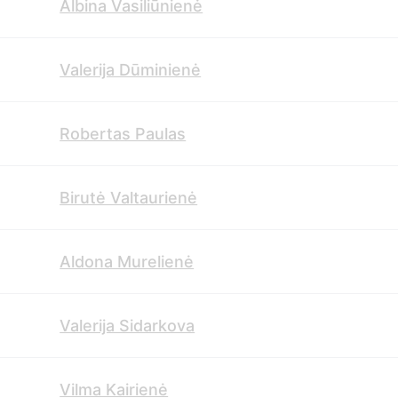
Albina Vasiliūnienė
Valerija Dūminienė
Robertas Paulas
Birutė Valtaurienė
Aldona Murelienė
Valerija Sidarkova
Vilma Kairienė