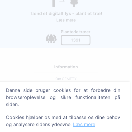
Tænd et digitalt lys - plant et træ!
Læs mere
Plantede træer
1391
Information
Om CEMETY
Ofte stillede spørgsmål
Denne side bruger cookies for at forbedre din
browseroplevelse og sikre funktionaliteten på
Blog
siden.
Liste over kommuner og brugere
Privatlivspolitik
Cookies hjælper os med at tilpasse os dine behov
og analysere sidens ydeevne.
Læs mere
Betalingspolitik