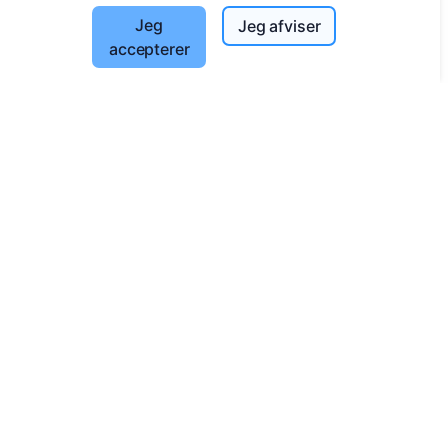
Cookieindstillinger
Jeg
Jeg afviser
accepterer
Søg
Søg efter afdøde
Søg efter kirkegårde
Tjenester
Kontakt
UAB "Kapinių valdymo sprendimai", 304241197
+370 612 08926 (I-V 8:00 - 16:45)
info@cemety.lt
Vi arbejder i hele Danmark!