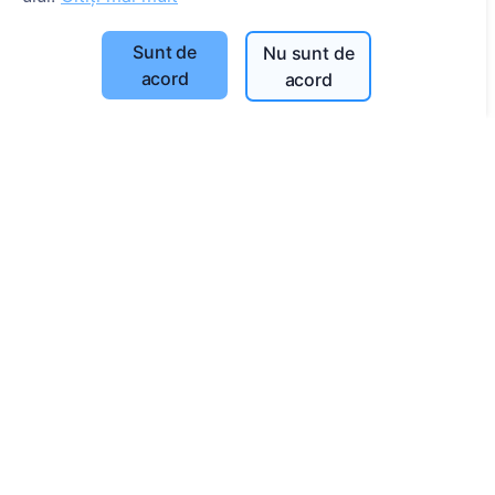
Setări cookie-uri
Sunt de
Nu sunt de
acord
Caută
acord
Caută decedați
Caută cimitire
Servicii
Contacte
UAB "Kapinių valdymo sprendimai", 304241197
+370 612 08926 (I-V 8:00 - 16:45)
info@cemety.lt
Activăm în toată țara!