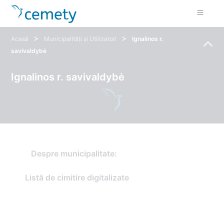
>
>
Acasă
Municipalități și Utilizatori
Ignalinos r.
savivaldybė
Ignalinos r. savivaldybė
Despre municipalitate:
Listă de cimitire digitalizate