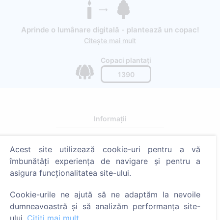
Aprinde o lumânare digitală - plantează un copac!
Citește mai mult
Copaci plantați
1390
Informații
Despre CEMETY
Acest site utilizează cookie-uri pentru a vă
Întrebări frecvente
îmbunătăți experiența de navigare și pentru a
Blog
asigura funcționalitatea site-ului.
Listă a comunelor și a utilizatorilor
Cookie-urile ne ajută să ne adaptăm la nevoile
Politica de confidențialitate
dumneavoastră și să analizăm performanța site-
ului.
Citiți mai mult
Politica de plăți