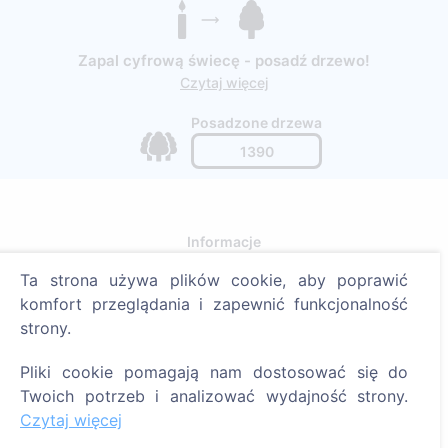
Zapal cyfrową świecę - posadź drzewo!
Czytaj więcej
Posadzone drzewa
1390
Informacje
Ta strona używa plików cookie, aby poprawić
O CEMETY
komfort przeglądania i zapewnić funkcjonalność
Najczęściej zadawane pytania
strony.
Blog
Pliki cookie pomagają nam dostosować się do
Lista gmin i użytkowników
Twoich potrzeb i analizować wydajność strony.
Polityka prywatności
Czytaj więcej
Polityka płatności