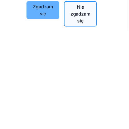
Zgadzam
Nie
Ustawienia plików cookie
się
zgadzam
Szukaj
się
Szukaj zmarłych
Szukaj cmentarzy
Usługi
Kontakty
UAB "Kapinių valdymo sprendimai", 304241197
+370 612 08926 (I-V 8:00 - 16:45)
info@cemety.lt
Działamy na terenie całego kraju!