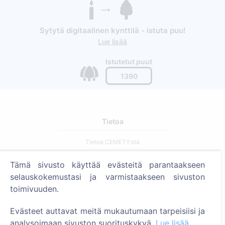
Sytytä digitaalinen kynttilä - istuta puu!
Lue lisää
Istutetut puut
1390
Tietoa
Tietoa CEMETY:stä
Usein kysytyt kysymykset
Tämä sivusto käyttää evästeitä parantaakseen
Blogi
selauskokemustasi ja varmistaakseen sivuston
toimivuuden.
Kuntaluettelo ja käyttäjät
Tietosuojakäytäntö
Evästeet auttavat meitä mukautumaan tarpeisiisi ja
analysoimaan sivuston suorituskykyä.
Lue lisää
Maksukäytäntö