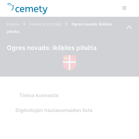
>
>
Etusivu
Kunnat ja käyttäjät
Ogres novads: Ikšķiles
pilsēta
Ogres novads: Ikšķiles pilsēta
Tietoa kunnasta:
Digitoitujen hautausmaiden lista