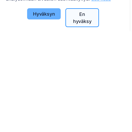
Evästeasetukset
Hyväksyn
En
Haku
hyväksy
Etsi vainajia
Etsi hautausmaita
Palvelut
Yhteystiedot
UAB "Kapinių valdymo sprendimai", 304241197
+370 612 08926 (I-V 8:00 - 16:45)
info@cemety.lt
Toimimme koko Suomessa!