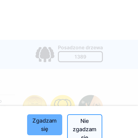
Posadzone drzewa
1389
o
197
(I-V
Zgadzam
Nie
się
zgadzam
się