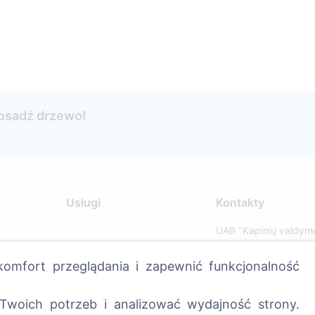
posadź drzewo!
Usługi
Kontakty
UAB "Kapinių valdym
sprendimai", 304241
omfort przeglądania i zapewnić funkcjonalność
+370 612 08926 
8:00 - 16:45)
Twoich potrzeb i analizować wydajność strony.
info@cemety.lt