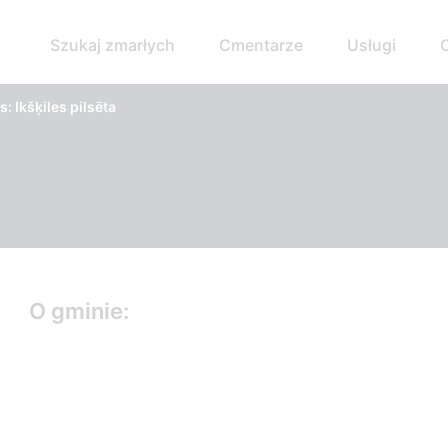
Szukaj zmarłych
Cmentarze
Usługi
: Ikšķiles pilsēta
O gminie: