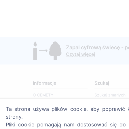
Zapal cyfrową świecę - 
Czytaj więcej
Informacje
Szukaj
O CEMETY
Szukaj zmarłych
Najczęściej zadawane
Szukaj cmentarzy
Ta strona używa plików cookie, aby poprawić k
pytania
strony.
Blog
Pliki cookie pomagają nam dostosować się do 