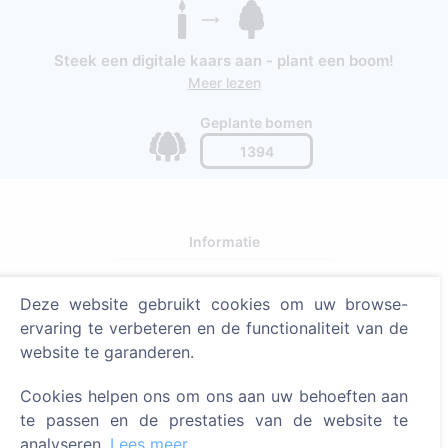
Steek een digitale kaars aan - plant een boom!
Meer lezen
Geplante bomen
1394
Informatie
Over CEMETY
Deze website gebruikt cookies om uw browse-
Veelgestelde vragen
ervaring te verbeteren en de functionaliteit van de
Blog
website te garanderen.
Lijst van gemeenten en gebruikers
Cookies helpen ons om ons aan uw behoeften aan
Privacybeleid
te passen en de prestaties van de website te
analyseren.
Lees meer
Betalingsbeleid