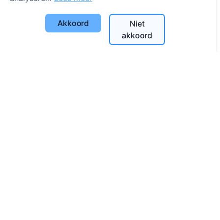
Cookie-instellingen
Akkoord
Niet
Zoeken
akkoord
Zoeken naar overledenen
Zoeken naar begraafplaatsen
Diensten
Contacten
UAB "Kapinių valdymo sprendimai", 304241197
+370 612 08926 (I-V 8:00 - 16:45)
info@cemety.lt
Wij opereren door het hele land!