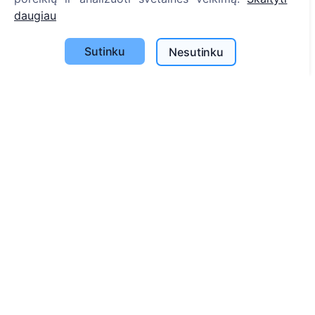
daugiau
Apie CEMETY
D.U.K.
Sutinku
Nesutinku
Straipsniai
Savivaldybių sąrašas
Privatumo politika
Mokėjimų politika
ES projektai
Slapukų nustatymai
Paieška
Velionių paieška
Kapinių paieška
Paslaugos