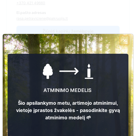
+370 421 49660
El.pašto adresas
rasa.petraviciene@pakruojis.lt
Žiūrėti kapinių žemėlapyje
Šiose kapinėse suskaitmeninta kapų:
14
Ieškoti šiose kapinėse palaidotų asmenų
ATMINIMO MEDELIS
Šio apsilankymo metu, artimojo atminimui,
Informacija prieinama per:
vietoje įprastos žvakelės - pasodinkite gyvą
Pakruojo rajono savivaldybės administracija, Pašvitinio
atminimo medelį 🌱
seniūnija