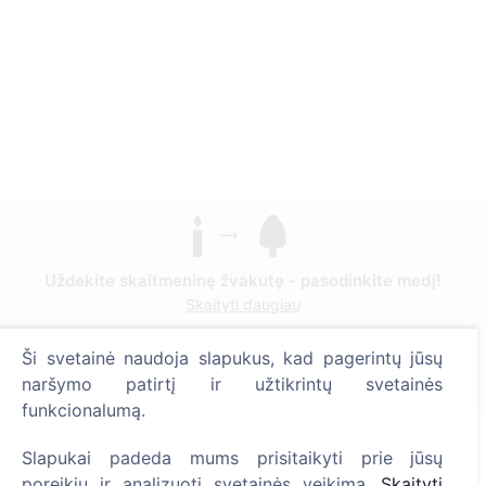
Uždekite skaitmeninę žvakutę - pasodinkite medį!
Skaityti daugiau
Pasodinta medžių
Ši svetainė naudoja slapukus, kad pagerintų jūsų
1393
naršymo patirtį ir užtikrintų svetainės
funkcionalumą.
Slapukai padeda mums prisitaikyti prie jūsų
Informacija
poreikių ir analizuoti svetainės veikimą.
Skaityti