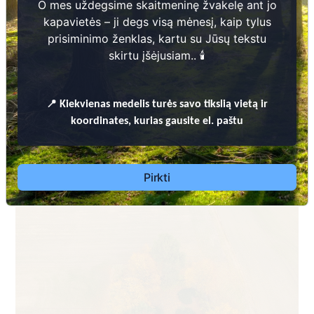
O mes uždegsime skaitmeninę žvakelę ant jo
kapavietės – ji degs visą mėnesį, kaip tylus
prisiminimo ženklas, kartu su Jūsų tekstu
skirtu įšėjusiam.. 🕯️
PASVALIO RAJONO SAVIVALDYBĖS TERITORIJOJE ESANČIŲ
📍
Kiekvienas
medelis turės savo tikslią vietą ir
KAPINIŲ TVARKYMO TAISYKLĖS
koordinates, kurias gausite el. paštu
Pasvalio rajono savivaldybės administracija Vaškų
seniūnija
Dėl leidimų laidoti, informacijos atnaujinimo,
Pirkti
apleistų kapaviečių priežiūros ir kitais susijusiais
klausimais kreiptis aukščiau nurodytais kontaktais.