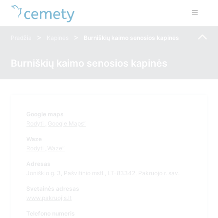
>
>
Pradžia
Kapinės
Burniškių kaimo senosios kapinės
Burniškių kaimo senosios kapinės
Google maps
Rodyti „Google Maps“
Waze
Rodyti „Waze“
Adresas
Joniškio g. 3, Pašvitinio mstl., LT-83342, Pakruojo r. sav.
Svetainės adresas
www.pakruojis.lt
Telefono numeris