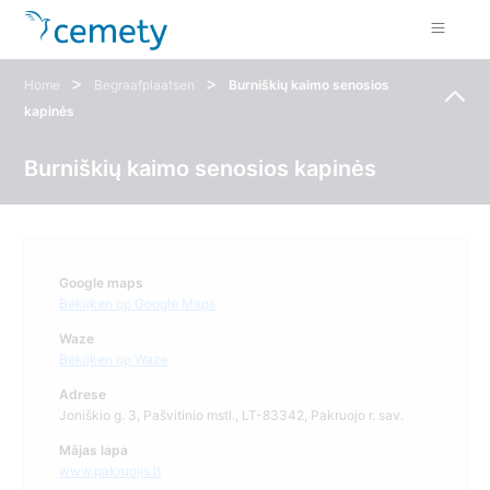
>
>
Home
Begraafplaatsen
Burniškių kaimo senosios
kapinės
Burniškių kaimo senosios kapinės
Google maps
Bekijken op Google Maps
Waze
Bekijken op Waze
Adrese
Joniškio g. 3, Pašvitinio mstl., LT-83342, Pakruojo r. sav.
Mājas lapa
www.pakruojis.lt