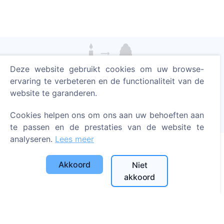
Deze website gebruikt cookies om uw browse-
Steek een digitale kaars aan - plant een boom!
ervaring te verbeteren en de functionaliteit van de
Meer lezen
website te garanderen.
Geplante bomen
Cookies helpen ons om ons aan uw behoeften aan
1393
te passen en de prestaties van de website te
analyseren.
Lees meer
Akkoord
Niet
Informatie
akkoord
Over CEMETY
Veelgestelde vragen
Blog