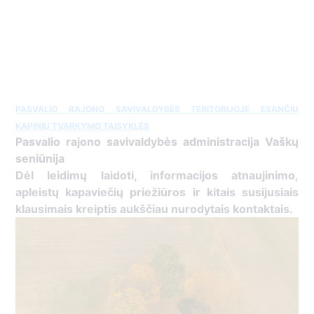
PASVALIO RAJONO SAVIVALDYBĖS TERITORIJOJE ESANČIŲ
KAPINIŲ TVARKYMO TAISYKLĖS
Pasvalio rajono savivaldybės administracija Vaškų
seniūnija
Dėl leidimų laidoti, informacijos atnaujinimo,
apleistų kapaviečių priežiūros ir kitais susijusiais
klausimais kreiptis aukščiau nurodytais kontaktais.