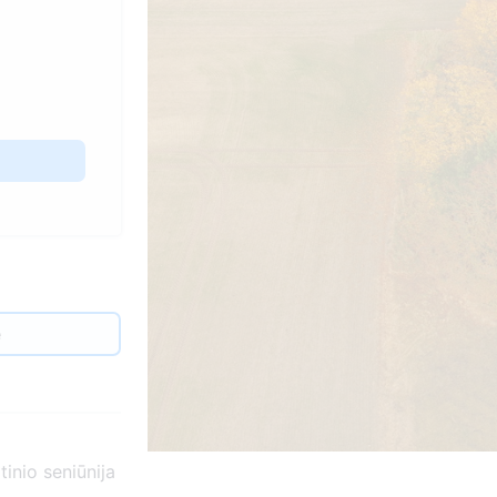
е
inio seniūnija