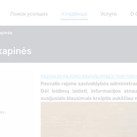
Поиск усопших
Кладбища
Услуги
О 
apinės
kapinės
PASVALIO RAJONO SAVIVALDYBĖS TERITORI
Pasvalio rajono savivaldybės administrac
Dėl leidimų laidoti, informacijos atnau
susijusiais klausimais kreiptis aukščiau 
sav.