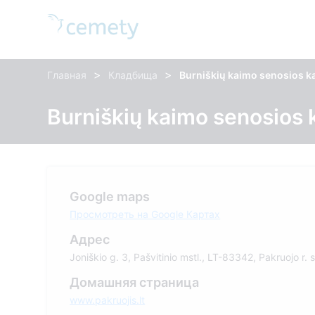
>
>
Главная
Кладбища
Burniškių kaimo senosios k
Burniškių kaimo senosios 
Google maps
Просмотреть на Google Картах
Адрес
Joniškio g. 3, Pašvitinio mstl., LT-83342, Pakruojo r. 
Домашняя страница
www.pakruojis.lt