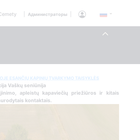
Cemety
|
|
Администраторы
JOJE ESANČIŲ KAPINIŲ TVARKYMO TAISYKLĖS
ija Vaškų seniūnija
jinimo, apleistų kapaviečių priežiūros ir kitais
nurodytais kontaktais.