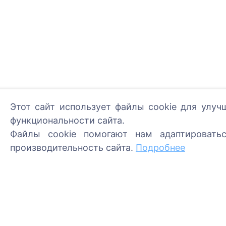
Этот сайт использует файлы cookie для улуч
функциональности сайта.
Зажгите цифровую свечу
Файлы cookie помогают нам адаптировать
Читать далее
производительность сайта.
Подробнее
Информация
Поиск
О CEMETY
Поиск усопших