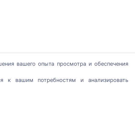
шения вашего опыта просмотра и обеспечения
 - посадите дерево!
ся к вашим потребностям и анализировать
Услуги
Контакты
UAB "Kapinių valdym
sprendimai", 304241