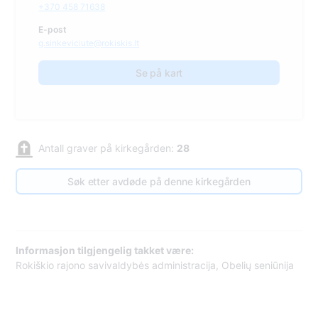
+370 458 71638
E-post
g.sinkeviciute@rokiskis.lt
Se på kart
Antall graver på kirkegården:
28
Søk etter avdøde på denne kirkegården
Informasjon tilgjengelig takket være:
Rokiškio rajono savivaldybės administracija, Obelių seniūnija