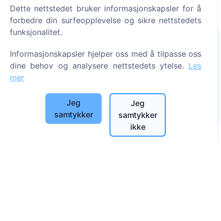
Dette nettstedet bruker informasjonskapsler for å
forbedre din surfeopplevelse og sikre nettstedets
funksjonalitet.
Informasjonskapsler hjelper oss med å tilpasse oss
dine behov og analysere nettstedets ytelse.
Les
Tenn et digitalt lys - plant et tre!
mer
Les mer
Trær plantet
Jeg
Jeg
1394
samtykker
samtykker
ikke
Informasjon
Om CEMETY
Ofte stilte spørsmål
Blogg