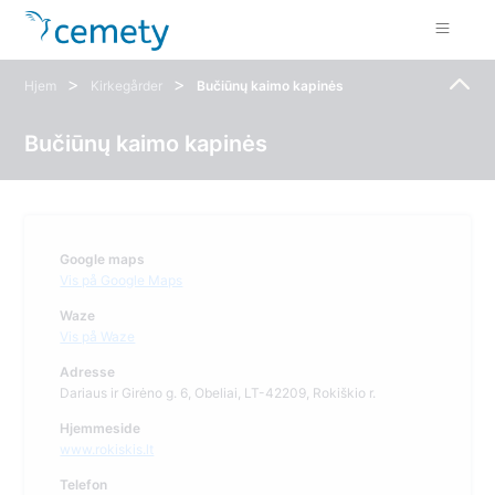
>
>
Hjem
Kirkegårder
Bučiūnų kaimo kapinės
Bučiūnų kaimo kapinės
Google maps
Vis på Google Maps
Waze
Vis på Waze
Adresse
Dariaus ir Girėno g. 6, Obeliai, LT-42209, Rokiškio r.
Hjemmeside
www.rokiskis.lt
Telefon