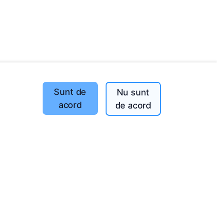
Sunt de
Nu sunt
Copaci plantați
acord
de acord
1393
o
197
(I-V