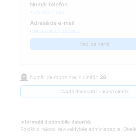
Număr telefon
+370 458 71638
Adresă de e-mail
g.sinkeviciute@rokiskis.lt
Vezi pe hartă
Număr de morminte în cimitir:
28
Caută decedați în acest cimitir
Informații disponibile datorită:
Rokiškio rajono savivaldybės administracija, Obeli