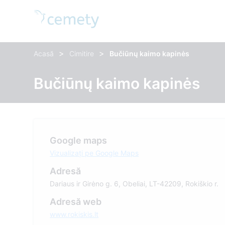
>
>
Acasă
Cimitire
Bučiūnų kaimo kapinės
Bučiūnų kaimo kapinės
Google maps
Vizualizați pe Google Maps
Adresă
Dariaus ir Girėno g. 6, Obeliai, LT-42209, Rokiškio r.
Adresă web
www.rokiskis.lt