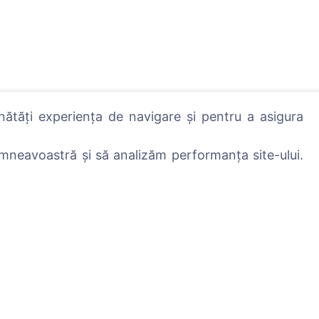
nătăți experiența de navigare și pentru a asigura
mneavoastră și să analizăm performanța site-ului.
lă - plantează un copac!
Servicii
Contacte
UAB "Kapinių valdym
sprendimai", 304241
+370 612 08926 