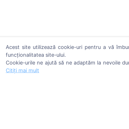
Acest site utilizează cookie-uri pentru a vă îmbu
funcționalitatea site-ului.
Cookie-urile ne ajută să ne adaptăm la nevoile du
Aprinde o lumânare digita
Citește mai mult
Citiți mai mult
Informații
Caută
Despre CEMETY
Caută decedați
Întrebări frecvente
Caută cimitire
Blog