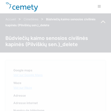
>
>
Accueil
Cimetières
Būdviečių kaimo senosios civilinės
kapinės (Pilviškių sen.)_delete
Būdviečių kaimo senosios civilinės
kapinės (Pilviškių sen.)_delete
Google maps
Voir sur Google Maps
Waze
Voir sur Waze
Adresse
Adresse internet
Numéro de téléphone