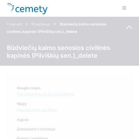
>
>
Главная
Кладбища
Būdviečių kaimo senosios
civilinės kapinės (Pilviškių sen.)_delete
Būdviečių kaimo senosios civilinės
kapinės (Pilviškių sen.)_delete
Google maps
Просмотреть на Google Картах
Waze
Просмотреть на Waze
Адрес
Домашняя страница
Номер телефона