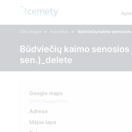
Apbe
>
>
Sākumlapa
Kapsētas
Būdviečių kaimo senosios ci
Būdviečių kaimo senosios c
sen.)_delete
Google maps
Skatīt Google Maps
Adrese
Mājas lapa