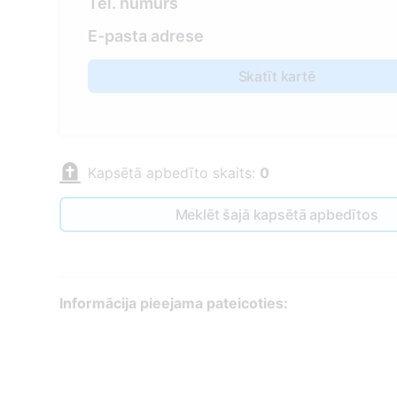
Tel. numurs
E-pasta adrese
Skatīt kartē
Kapsētā apbedīto skaits:
0
Meklēt šajā kapsētā apbedītos
Informācija pieejama pateicoties: