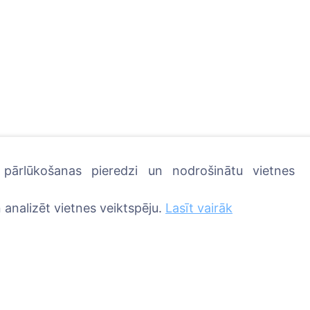
u pārlūkošanas pieredzi un nodrošinātu vietnes
 analizēt vietnes veiktspēju.
Lasīt vairāk
 iestādiet koku!
Pakalpojumi
Kontakti