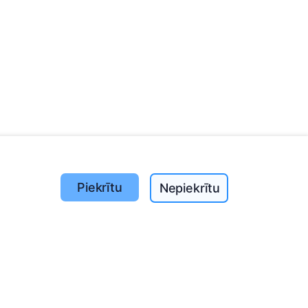
Piekrītu
Nepiekrītu
Iestādītie koki
1390