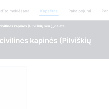
dīto meklēšana
Kapsētas
Pakalpojumi
Par
vilinės kapinės (Pilviškių sen.)_delete
ivilinės kapinės (Pilviškių