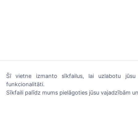
Šī vietne izmanto sīkfailus, lai uzlabotu jūs
funkcionalitāti.
Sīkfaili palīdz mums pielāgoties jūsu vajadzībām un
Iededziet digitālo sveci -
Uzzināt vairāk
Informācija
Meklēšana