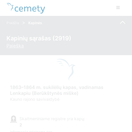
>
Pradžia
Kapinės
Kapinių sąrašas (2919)
Paieška
1863–1864 m. sukilėlių kapas, vadinamas
Lenkapiu (Berūkštynės miške)
Kauno rajono savivaldybė
Skaitmeniniame registre yra kapų:
2
Informacija prieinama per: