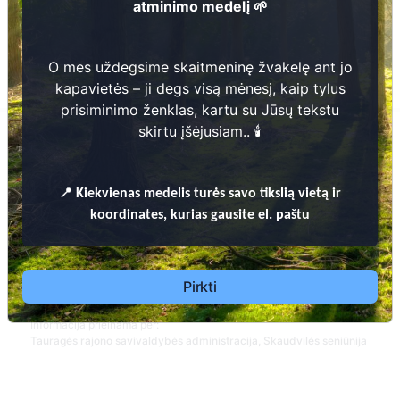
atminimo medelį 🌱
O mes uždegsime skaitmeninę žvakelę ant jo
kapavietės – ji degs visą mėnesį, kaip tylus
prisiminimo ženklas, kartu su Jūsų tekstu
skirtu įšėjusiam.. 🕯️
📍
Kiekvienas
medelis turės savo tikslią vietą ir
Adakavo kaimo II kapinės
koordinates, kurias gausite el. paštu
Tauragės rajono savivaldybė
Skaitmeniniame registre yra kapų:
Pirkti
1714
Informacija prieinama per:
Tauragės rajono savivaldybės administracija, Skaudvilės seniūnija