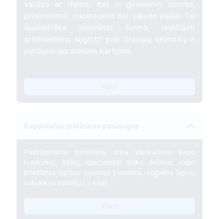
vardas ar datos, bet ir gyvenimo istorija,
prisiminimai, nuotraukos bei vaizdo įrašai. Tai
šiuolaikiška atminimo forma, leidžianti
artimiesiems sugrįžti prie brangių akimirkų ir
perduoti jas ateities kartoms.
Pirkti
Kapaviečių priežiūros paslaugos
Pasirūpinsime periodiniu arba vienkartiniu kapo
tvarkymu. Mūsų specialistai atliks būtinus kapo
priežiūros darbus (nuvalys paminklą, nugrėbs lapus,
sutvarkys želdinius ir kita).
Pirkti