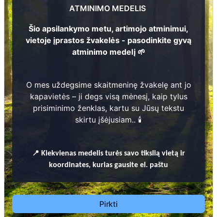
1
4
ATMINIMO MEDELIS
2
Šio apsilankymo metu, artimojo atminimui,
1
vietoje įprastos žvakelės - pasodinkite gyvą
atminimo medelį 🌱
40
2
Prieinamos paslaugos:
O mes uždegsime skaitmeninę žvakelę ant jo
Atminimo medelis
kapavietės – ji degs visą mėnesį, kaip tylus
prisiminimo ženklas, kartu su Jūsų tekstu
Pasodinkite atminimo medelį artimo
skirtu įšėjusiam.. 🕯️
žmogaus atminimui – gyvą simbolį, augantį
kartu su nauju Lietuvos mišku.
🌳 Pasirinkite artimąjį, kurio atminimui skiriate
📍
Kiekvienas
medelis turės savo tikslią vietą ir
medelį, ir palikite jam skirtą atminimo žinutę.
koordinates, kurias gausite el. paštu
🕯️ O mes, Jūsų vardu, uždegsime
skaitmeninę
žvakelę artimojo kapavietėje
, kuri švies vieną
mėnesį – tarsi tiltas tarp prisiminimo ir
Pirkti
gyvybės.