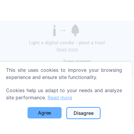
Light a digital candle - plant a tree!
Read more
Trees planted
This site uses cookies to improve your browsing
1390
experience and ensure site functionality.
Cookies help us adapt to your needs and analyze
Information
site performance.
Read more
About CEMETY
Agree
Disagree
Frequently asked questions
Blog