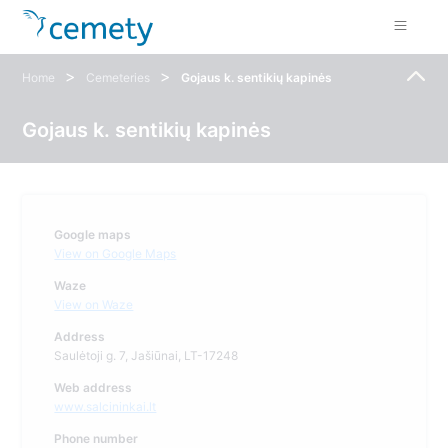
>
>
Home
Cemeteries
Gojaus k. sentikių kapinės
Gojaus k. sentikių kapinės
Google maps
View on Google Maps
Waze
View on Waze
Address
Saulėtoji g. 7, Jašiūnai, LT-17248
Web address
www.salcininkai.lt
Phone number