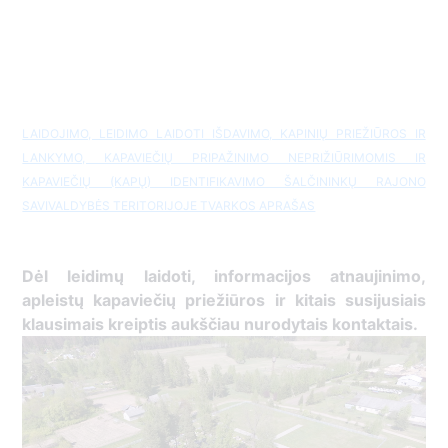
LAIDOJIMO, LEIDIMO LAIDOTI IŠDAVIMO, KAPINIŲ PRIEŽIŪROS IR
LANKYMO, KAPAVIEČIŲ PRIPAŽINIMO NEPRIŽIŪRIMOMIS IR
KAPAVIEČIŲ (KAPŲ) IDENTIFIKAVIMO ŠALČININKŲ RAJONO
SAVIVALDYBĖS TERITORIJOJE TVARKOS APRAŠAS
Dėl leidimų laidoti, ​informacijos atnaujinimo,
apleistų kapaviečių priežiūros ir kitais susijusiais
klausimais kreiptis ​aukščiau nurodytais kontaktais.